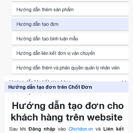
Hướng dẫn tạo bình luận mẫu
Hướng dẫn thêm sản phẩm
Hướng dẫn tạo nhãn khách hàng
Hướng dẫn tạo đơn
Hướng dẫn trả lời tin nhắn
Hướng dẫn tạo bình luận mẫu
Hướng dẫn thiết lập máy in
Hướng dẫn liên kết đơn vị vận chuyển
Hướng dẫn liên kết đơn vị vận chuyển
Hướng dẫn thêm và phân quyền quản lý nhân viên
Hướng dẫn liên kết giao hàng
Hướng dẫn thêm và phân quyền quản lý nhân viên
Hướng dẫn tạo đơn trên Chốt Đơn
Hướng dẫn khác
Hướng dẫn liên kết giao hàng SPX với Chốt Đơn
Hướng dẫn sử dụng Mini Game Livestream
Hướng dẫn tạo đơn cho
Hướng dẫn nâng cấp gói dịch vụ
Hướng dẫn liên kết Giao Hàng Nhanh với Chốt Đơn
khách hàng trên website
Hướng dẫn giới thiệu mã ưu đãi
Hướng dẫn liên kết giao hàng Viettel Post với Chốt
Đăng nhập
Liên kết
Sau khi
vào
Chotdon.vn
và
Đơn