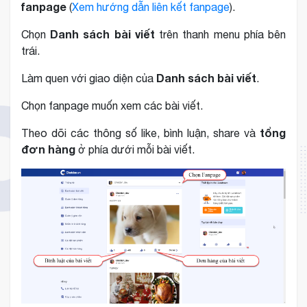
fanpage
(
Xem hướng dẫn liên kết fanpage
).
Hướng dẫn liên kết Giao Hàng Tiết Kiêm với Chốt
Danh sách bài viết
Chọn
trên thanh menu phía bên
Đơn
trái.
Danh sách bài viết
Làm quen với giao diện của
.
Hướng dẫn liên kết giao hàng J&T với Chốt Đơn
Chọn fanpage muốn xem các bài viết.
Hướng dẫn liên kết giao hàng VNPost với Chốt Đơn
tổng
Theo dõi các thông số like, bình luận, share và
đơn hàng
ở phía dưới mỗi bài viết.