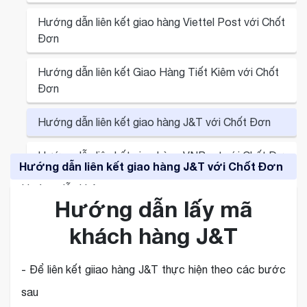
Hướng dẫn tạo bình luận mẫu
Hướng dẫn thêm sản phẩm
Hướng dẫn liên kết giao hàng Viettel Post với Chốt
Đơn
Hướng dẫn tạo nhãn khách hàng
Hướng dẫn tạo đơn
Hướng dẫn liên kết Giao Hàng Tiết Kiêm với Chốt
Đơn
Hướng dẫn trả lời tin nhắn
Hướng dẫn tạo bình luận mẫu
Hướng dẫn liên kết giao hàng J&T với Chốt Đơn
Hướng dẫn thiết lập máy in
Hướng dẫn liên kết đơn vị vận chuyển
Hướng dẫn liên kết giao hàng VNPost với Chốt Đơn
Hướng dẫn liên kết đơn vị vận chuyển
Hướng dẫn thêm và phân quyền quản lý nhân viên
Hướng dẫn liên kết giao hàng J&T với Chốt Đơn
Hướng dẫn khác
Hướng dẫn thêm và phân quyền quản lý nhân viên
Hướng dẫn lấy mã
Hướng dẫn nâng cấp gói dịch vụ
Hướng dẫn sử dụng Mini Game Livestream
khách hàng J&T
Hướng dẫn giới thiệu mã ưu đãi
- Để liên kết giiao hàng J&T thực hiện theo các bước
sau