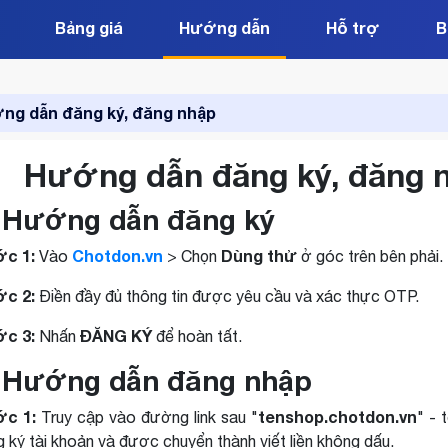
Bảng giá
Hướng dẫn
Hỗ trợ
B
ng dẫn đăng ký, đăng nhập
Hướng dẫn đăng ký, đăng n
. Hướng dẫn đăng ký
c 1:
Chotdon.vn
Dùng thử
Vào
> Chọn
ở góc trên bên phải.
c 2:
Điền đầy đủ thông tin được yêu cầu và xác thực OTP.
c 3:
ĐĂNG KÝ
Nhấn
để hoàn tất.
. Hướng dẫn đăng nhập
c 1:
tenshop.chotdon.vn
Truy cập vào đường link sau "
" - 
 ký tài khoản và được chuyển thành viết liền không dấu.