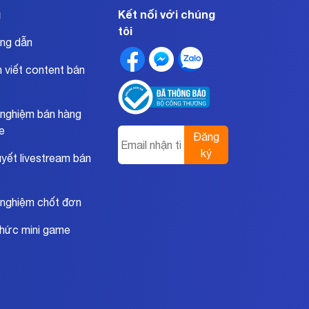
g
Kết nối với chúng
tôi
ng dẫn
 viết content bán
 nghiệm bán hàng
ne
Đăng
ký
uyết livestream bán
 nghiệm chốt đơn
hức mini game