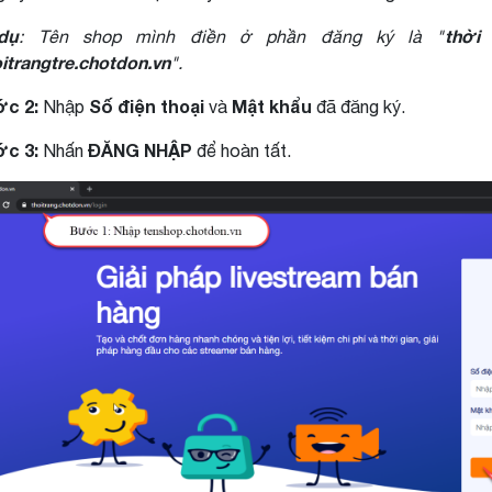
dụ
thời 
: Tên shop mình điền ở phần đăng ký là "
oitrangtre.chotdon.vn
".
c 2:
Số điện thoại
Mật khẩu
Nhập
và
đã đăng ký.
c 3:
ĐĂNG NHẬP
Nhấn
để hoàn tất.