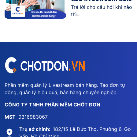
Trả lời cho câu hỏi khi nào
hàng?
thì...
Phần mềm quản lý Livestream bán hàng. Tạo đơn tự
động, quản lý hiệu quả, bán hàng chuyên nghiệp.
CÔNG TY TNHH PHẦN MỀM CHỐT ĐƠN
MST
0316983067
Trụ sở chính:
182/15 Lê Đức Thọ. Phường 6, Gò
Vấp, Hồ Chí Minh