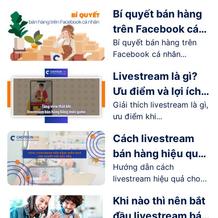
trường
Bí quyết bán hàng
trên Facebook cá
Bí quyết bán hàng trên
nhân hiệu quả
Facebook cá nhân...
Livestream là gì?
Ưu điểm và lợi ích
Giải thích livestream là gì,
livestream mang lại
ưu điểm khi...
như thế nào?
Cách livestream
bán hàng hiệu quả
Hướng dẫn cách
cho người mới bắt
livestream hiệu quả cho
đầu
người...
Khi nào thì nên bắt
đầu livestream bán