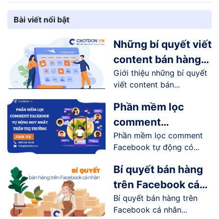
Bài viết nổi bật
Những bí quyết viết
content bán hàng
Giới thiệu những bí quyết
online trên
viết content bán...
Facebook
Phần mềm lọc
comment
Phần mềm lọc comment
Facebook tự động
Facebook tự động có...
hot nhất trên thị
trường
Bí quyết bán hàng
trên Facebook cá
Bí quyết bán hàng trên
nhân hiệu quả
Facebook cá nhân...