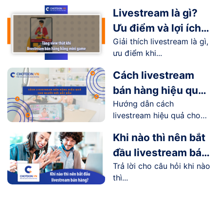
Livestream là gì?
Ưu điểm và lợi ích
Giải thích livestream là gì,
livestream mang lại
ưu điểm khi...
như thế nào?
Cách livestream
bán hàng hiệu quả
Hướng dẫn cách
cho người mới bắt
livestream hiệu quả cho
đầu
người...
Khi nào thì nên bắt
đầu livestream bán
Trả lời cho câu hỏi khi nào
hàng?
thì...