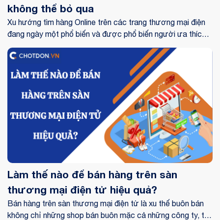
không thể bỏ qua
Xu hướng tìm hàng Online trên các trang thương mại điện
đang ngày một phổ biến và được phổ biến người ưa thích.
Vậy những App bán hàng Online uy tín là các trang Web
nào? Hãy cùng theo dõi bài viết dưới đây nhé. Chốt đơn đã
chia ra 2 ứng dụng bán hàng Online uy tín bao gồm App
thương mại điện tử và App bán hàng trên mạng xã hội.
Làm thế nào để bán hàng trên sàn
thương mại điện tử hiệu quả?
Bán hàng trên sàn thương mại điện tử là xu thế buôn bán
không chỉ những shop bán buôn mặc cả những công ty, tổ