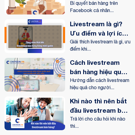
nhân hiệu quả
Bí quyết bán hàng trên
Facebook cá nhân...
Livestream là gì?
Ưu điểm và lợi ích
livestream mang lại
Giải thích livestream là gì, ưu
điểm khi...
như thế nào?
Cách livestream
bán hàng hiệu quả
cho người mới bắt
Hướng dẫn cách livestream
hiệu quả cho người...
đầu
Khi nào thì nên bắt
đầu livestream bán
hàng?
Trả lời cho câu hỏi khi nào
thì...