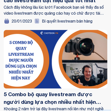
cáo livestream đạt hiệu quả tốt nhất
Cách đây không lâu lúc lướt Facebook bạn sẽ thấy đa số
video livestream được quảng cáo hay có chữ được tài
trợ. Bạn cũng muốn vừa livestream vừa chạy truyền bá
20/01/2023
Bí quyết livestream bán hàng
video của mình để tiếp cận được nhiều người xem hơn và
bán được phổ biến hàng hơn?Tuy nhiên, bạn chưa biết
hướng dẫn chạy quảng cáo livestream như thế nào. Vậy
hãy dành chút thời gian “bỏ túi” ngay những cách hiệu quả
được Chốt đơn chia sẻ ngay dưới đây nhé.
5 Combo bộ quay livestream được
người dùng lựa chọn nhiều nhất hiện
nay
Khoảng 2 năm trở lại đây livestream nổi lên như một nghề