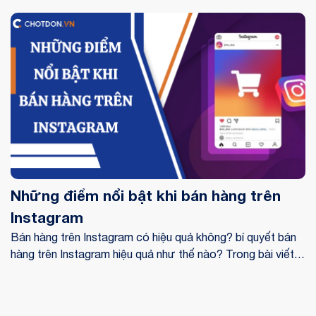
chức chọn lựa để nâng cao số lượng đơn hàng, doanh thu
bán hàng của mình. Bán hàng trên sàn thương mại điện tử
sở hữu phổ biến ưu điểm và có khả năng hỗ trợ người bán,
các bạn tốt hơn nhiều so với các phương thức bán hàng
truyền thống mà chúng ta thường thấy.
Những điểm nổi bật khi bán hàng trên
Instagram
Bán hàng trên Instagram có hiệu quả không? bí quyết bán
hàng trên Instagram hiệu quả như thế nào? Trong bài viết
này Sapo sẽ nói một số cách xây dựng kênh Instagram,
kinh nghiệm buôn bán trên Instagram và một số phương
tiện để bán hàng trên Instagram hiệu quả cho các ai chuẩn