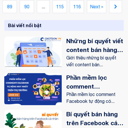
bị bán hàng online.
89
90
...
115
116
Next »
Bài viết nổi bật
Những bí quyết viết
content bán hàng
online trên
Giới thiệu những bí quyết
viết content bán...
Facebook
Phần mềm lọc
comment
Facebook tự động
Phần mềm lọc comment
Facebook tự động có...
hot nhất trên thị
trường
Bí quyết bán hàng
trên Facebook cá