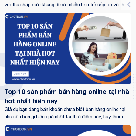
với thu nhập cực khủng được nhiều bạn trẻ sắp có và thử
sức với công việc này. Trong số các đồ vật livestream
nhiều hiện nay thì smartphone được nhiều người sử dụng
khiến cho bộ quay livestream chính để ghi hình dùng cho
cho công việc hàng ngày. Nếu bạn đang muốn trở thành
một nhà bán hàng livestream thì bạn có thể tham khảo
những combo phụ kiện hỗ trợ cho livestream với chi phí vô
cùng hấp dẫn mà Chốt đơn giới thiệu trong bài viết này.
Top 10 sản phẩm bán hàng online tại nhà
hot nhất hiện nay
Giả dụ bạn đang băn khoăn chưa biết bán hàng online tại
nhà nên bán gì hiệu quả nhất tại thời điểm này, hãy tham
khảo 10 sản phẩm kinh doanh hot nhất hiện tại được Chốt
Đơn chia sẻ trong bài viết dưới đây nhé.