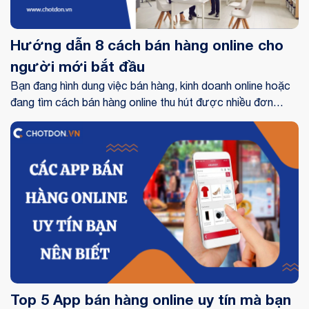
Hướng dẫn 8 cách bán hàng online cho
người mới bắt đầu
Bạn đang hình dung việc bán hàng, kinh doanh online hoặc
đang tìm cách bán hàng online thu hút được nhiều đơn
hàng nhất? Có đa số lựa chọn về kênh và cách tiếp cận để
bắt đầu bán hàng online hoặc đẩy mạnh doanh số. Trong
bài viết này, Chốt đơn sẽ đưa ra các mẹo chung về cách
bán hàng online cho người mới bắt đầu. Làm cho thế nào
để tận dụng và tiếp cận tệp khách hàng tiềm năng để thúc
đẩy doanh số online. Dù bạn đang muốn buôn bán sản
phẩm, mặt hàng gì, bạn cũng có thể bắt đầu bán hàng
online tại nhà.
Top 5 App bán hàng online uy tín mà bạn