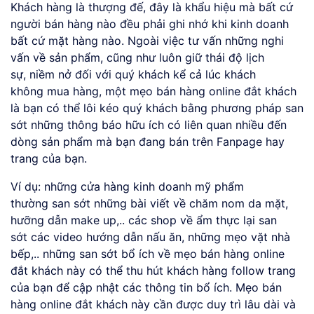
Khách hàng là thượng đế, đây là khẩu hiệu mà bất cứ
người bán hàng nào đều phải ghi nhớ khi kinh doanh
bất cứ mặt hàng nào. Ngoài việc tư vấn những nghi
vấn về sản phẩm, cũng như luôn giữ thái độ lịch
sự, niềm nở đối với quý khách kể cả lúc khách
không mua hàng, một mẹo bán hàng online đắt khách
là bạn có thể lôi kéo quý khách bằng phương pháp san
sớt những thông báo hữu ích có liên quan nhiều đến
dòng sản phẩm mà bạn đang bán trên Fanpage hay
trang của bạn.
Ví dụ: những cửa hàng kinh doanh mỹ phẩm
thường san sớt những bài viết về chăm nom da mặt,
hưỡng dẫn make up,.. các shop về ẩm thực lại san
sớt các video hướng dẫn nấu ăn, những mẹo vặt nhà
bếp,.. những san sớt bổ ích về mẹo bán hàng online
đắt khách này có thể thu hút khách hàng follow trang
của bạn để cập nhật các thông tin bổ ích. Mẹo bán
hàng online đắt khách này cần được duy trì lâu dài và