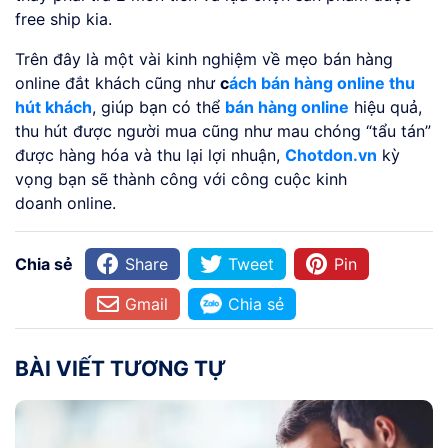
free ship kia.
Trên đây là một vài kinh nghiệm về mẹo bán hàng
online đắt khách cũng như
c
ách bán hàng online thu
hút khách
, giúp bạn có thể
bán hàng online
hiệu quả,
thu hút được người mua cũng như mau chóng “tẩu tán”
được hàng hóa và thu lại lợi nhuận,
Chotdon.vn
kỳ
vọng bạn sẽ thành công với công cuộc kinh
doanh online.
Chia sẻ
Share
Tweet
Pin
Gmail
Chia sẻ
BÀI VIẾT TƯƠNG TỰ