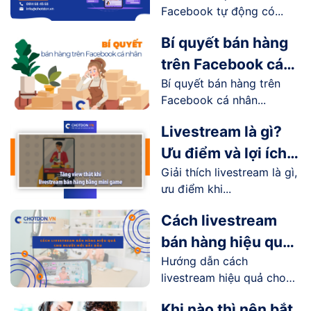
Facebook tự động có...
hot nhất trên thị
trường
Bí quyết bán hàng
trên Facebook cá
Bí quyết bán hàng trên
nhân hiệu quả
Facebook cá nhân...
Livestream là gì?
Ưu điểm và lợi ích
Giải thích livestream là gì,
livestream mang lại
ưu điểm khi...
như thế nào?
Cách livestream
bán hàng hiệu quả
Hướng dẫn cách
cho người mới bắt
livestream hiệu quả cho
đầu
người...
Khi nào thì nên bắt