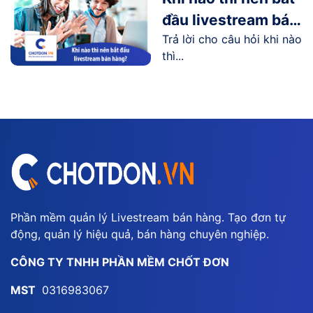
đầu livestream bán
Trả lời cho câu hỏi khi nào
hàng?
thì...
Phần mềm quản lý Livestream bán hàng. Tạo đơn tự
động, quản lý hiệu quả, bán hàng chuyên nghiệp.
CÔNG TY TNHH PHẦN MỀM CHỐT ĐƠN
MST
0316983067