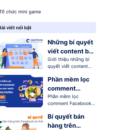
Tổ chức mini game
Bài viết nổi bật
Những bí quyết
viết content bán
Giới thiệu những bí
hàng online trên
quyết viết content
Facebook
bán...
Phần mềm lọc
comment
Phần mềm lọc
Facebook tự
comment Facebook
động hot nhất
tự động có...
trên thị trường
Bí quyết bán
hàng trên