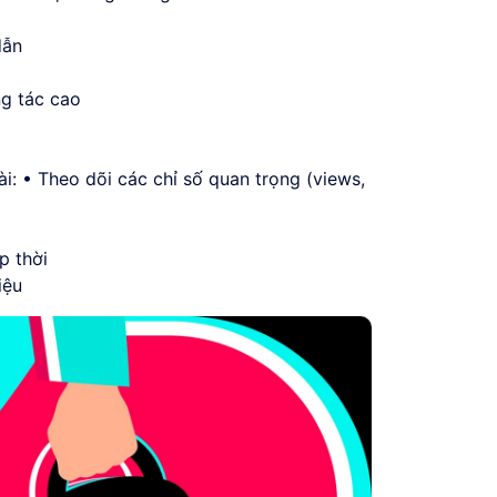
dẫn
ng tác cao
ài: • Theo dõi các chỉ số quan trọng (views,
p thời
iệu