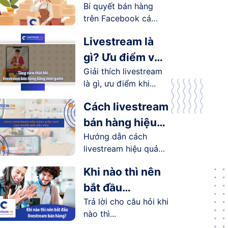
Bí quyết bán hàng
Facebook cá
trên Facebook cá
nhân hiệu quả
nhân...
Livestream là
gì? Ưu điểm và
Giải thích livestream
lợi ích
là gì, ưu điểm khi...
livestream
mang lại như
Cách livestream
thế nào?
bán hàng hiệu
Hướng dẫn cách
quả cho người
livestream hiệu quả
mới bắt đầu
cho người...
Khi nào thì nên
bắt đầu
Trả lời cho câu hỏi khi
livestream bán
nào thì...
hàng?