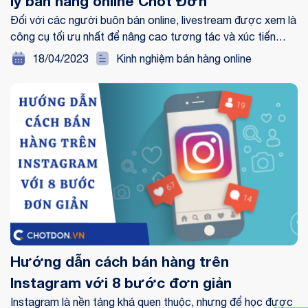
lý bán hàng online Chốt Đơn
Đối với các người buôn bán online, livestream được xem là
công cụ tối ưu nhất để nâng cao tương tác và xúc tiến
doanh thu bán hàng. nhiều người mới khởi đầu tiêu dùng
18/04/2023
Kinh nghiệm bán hàng online
livestream cho biết họ gặp không ít cạnh tranh khi phân
tích những phần mềm quản lý bán hàng online để hỗ trợ cho
việc bán hàng. cùng theo dõi bài viết này để biết được
những lưu ý mà người mới khởi đầu tiêu dùng phần mềm
quản lý bán hàng onliine cần phải biết nhé!
Hướng dẫn cách bán hàng trên
Instagram với 8 bước đơn giản
Instagram là nền tảng khá quen thuộc, nhưng để học được