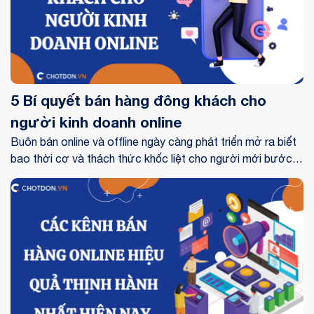
hàng trên tik tok shop.
5 Bí quyết bán hàng đông khách cho
người kinh doanh online
Buôn bán online và offline ngày càng phát triển mở ra biết
bao thời cơ và thách thức khốc liệt cho người mới bước
chân vào thương trường. Bởi lẽ thị trường thì chỉ có một,
phân khúc khách hàng cũng nhiều, vậy làm sao để kinh
doanh đông khách và cạnh tranh với đối thủ? Vậy hãy cùng
theo dõi bài viết dưới đây để biết thêm về những bí quyết
bán hàng đông khách.