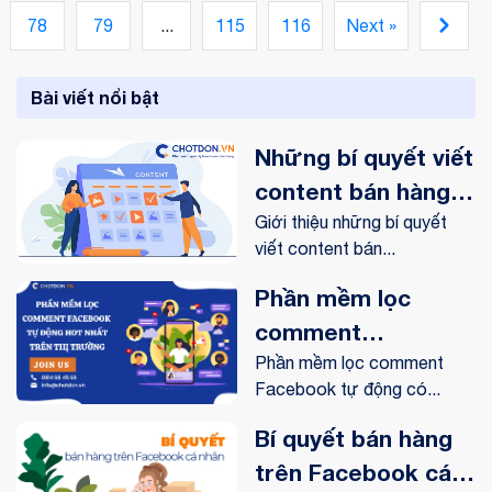
mặt hàng dễ kinh doanh như một sự gợi ý cho bạn trước
78
79
...
115
116
Next »
khi bạn kinh doanh.
Bài viết nổi bật
Những bí quyết viết
content bán hàng
online trên
Giới thiệu những bí quyết
viết content bán...
Facebook
Phần mềm lọc
comment
Facebook tự động
Phần mềm lọc comment
Facebook tự động có...
hot nhất trên thị
trường
Bí quyết bán hàng
trên Facebook cá