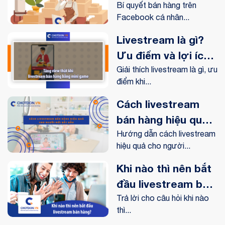
nhân hiệu quả
Bí quyết bán hàng trên
Facebook cá nhân...
Livestream là gì?
Ưu điểm và lợi ích
livestream mang lại
Giải thích livestream là gì, ưu
điểm khi...
như thế nào?
Cách livestream
bán hàng hiệu quả
cho người mới bắt
Hướng dẫn cách livestream
hiệu quả cho người...
đầu
Khi nào thì nên bắt
đầu livestream bán
hàng?
Trả lời cho câu hỏi khi nào
thì...