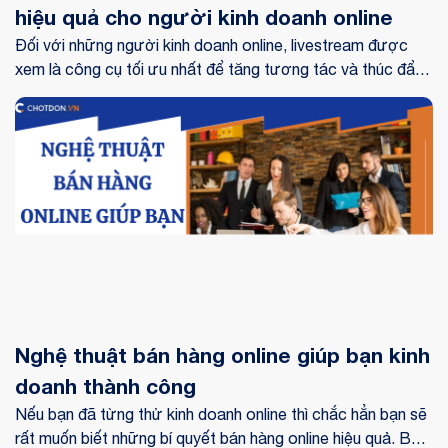
hiệu quả cho người kinh doanh online
Đối với những người kinh doanh online, livestream được
xem là công cụ tối ưu nhất để tăng tương tác và thúc đẩy
doanh thu bán hàng. Nhiều người mới bắt đầu sử dụng
livestream cho biết họ gặp không ít khó khăn khi tìm hiểu
các phần mềm bán hàng livestream để hỗ trợ cho việc bán
hàng. Cùng theo dõi bài viết này để biết được những lưu ý
mà người mới bắt đầu sử dụng hệ thống quản lý bán hàng
livestream bán hàng cần phải biết nhé!
Nghệ thuật bán hàng online giúp bạn kinh
doanh thành công
Nếu bạn đã từng thử kinh doanh online thì chắc hẳn bạn sẽ
rất muốn biết những bí quyết bán hàng online hiệu quả. Bài