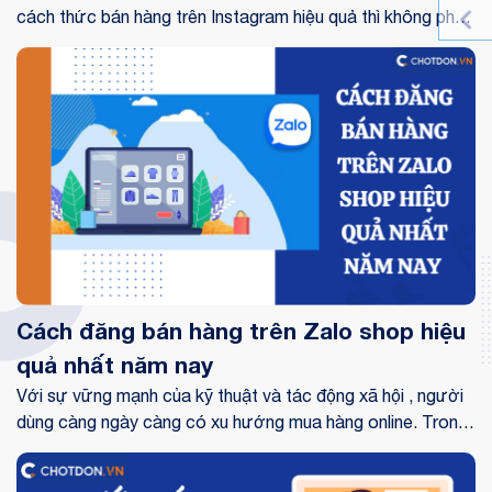
cách thức bán hàng trên Instagram hiệu quả thì không phải
tiện dụng. Thay vì “đổ tiền” chạy quảng caia trên
Facebook để thu hút các bạn, nhiều nhà kinh doanh chọn
theo đuổi nền tảng Instagram để bán hàng. Bởi đây là một
kênh quảng bán sản phẩm và tiếp cận người dùng khôn
cùng tuyệt hảo. Vì thế bài viết dưới đây Chốt đơn sẽ
hướng dẫn bạn cách bán hàng trên instagram với những
bước đơn giản nhanh chóng nhất.
Cách đăng bán hàng trên Zalo shop hiệu
quả nhất năm nay
Với sự vững mạnh của kỹ thuật và tác động xã hội , người
dùng càng ngày càng có xu hướng mua hàng online. Trong
ấy, Zalo là một nền tảng mạng xã hội tại Việt Nam rất được
yêu thích. Chính vì vậy nhiều chủ shop đã quyết định dùng