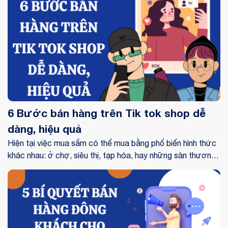
Zalo để kinh doanh nhưng vẫn còn có những thắc mắc
cách đăng bán hàng trên Zalo shop như thế nào? Hãy
cùng Chốt đơn giải đáp những câu hỏi trên trong bài viết
này nhé!
6 Bước bán hàng trên Tik tok shop dễ
dàng, hiệu quả
Hiện tại việc mua sắm có thể mua bằng phổ biến hình thức
khác nhau: ở chợ, siêu thị, tạp hóa, hay những sàn thương
nghiệp điện tử,.. Người bán hàng sẽ có nhiều phương pháp
để tiếp cận với người dùng theo kiểu trực tiếp hay gián
tiếp. Dạo mới đây có một đại lý phân phối đang được chú ý
dạo cách đây không lâu chính là Tiktok shop. Có người
đang để ý về việc bán hàng trên tik tok shop và cách bán