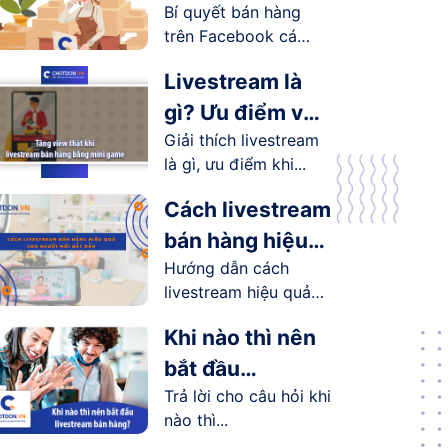
Bí quyết bán hàng
Facebook cá
trên Facebook cá
nhân hiệu quả
nhân...
Livestream là
gì? Ưu điểm và
Giải thích livestream
lợi ích
là gì, ưu điểm khi...
livestream
mang lại như
Cách livestream
thế nào?
bán hàng hiệu
Hướng dẫn cách
quả cho người
livestream hiệu quả
mới bắt đầu
cho người...
Khi nào thì nên
bắt đầu
Trả lời cho câu hỏi khi
livestream bán
nào thì...
hàng?