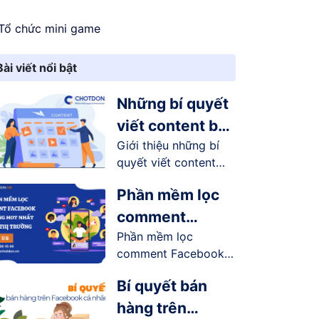
Tổ chức mini game
Bài viết nổi bật
Những bí quyết
viết content bán
Giới thiệu những bí
hàng online trên
quyết viết content
Facebook
bán...
Phần mềm lọc
comment
Phần mềm lọc
Facebook tự
comment Facebook
động hot nhất
tự động có...
trên thị trường
Bí quyết bán
hàng trên