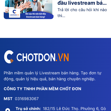
đầu livestream bán
Trả lời cho câu hỏi khi nào
hàng?
thì...
Phần mềm quản lý Livestream bán hàng. Tạo đơn tự
động, quản lý hiệu quả, bán hàng chuyên nghiệp.
CÔNG TY TNHH PHẦN MỀM CHỐT ĐƠN
MST
0316983067
Trụ sở chính:
182/15 Lê Đức Thọ. Phường 6, Gò