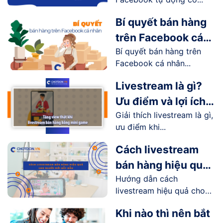
hot nhất trên thị
trường
Bí quyết bán hàng
trên Facebook cá
Bí quyết bán hàng trên
nhân hiệu quả
Facebook cá nhân...
Livestream là gì?
Ưu điểm và lợi ích
Giải thích livestream là gì,
livestream mang lại
ưu điểm khi...
như thế nào?
Cách livestream
bán hàng hiệu quả
Hướng dẫn cách
cho người mới bắt
livestream hiệu quả cho
đầu
người...
Khi nào thì nên bắt