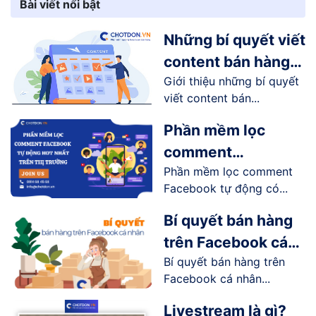
Bài viết nổi bật
Những bí quyết viết
content bán hàng
Giới thiệu những bí quyết
online trên
viết content bán...
Facebook
Phần mềm lọc
comment
Phần mềm lọc comment
Facebook tự động
Facebook tự động có...
hot nhất trên thị
trường
Bí quyết bán hàng
trên Facebook cá
Bí quyết bán hàng trên
nhân hiệu quả
Facebook cá nhân...
Livestream là gì?