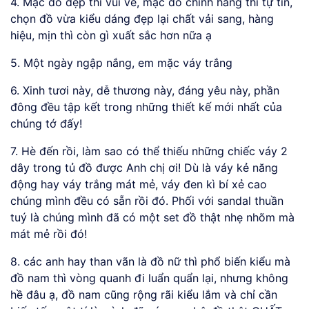
4. Mặc đồ đẹp thì vui vẻ, mặc đồ chính hãng thì tự tin,
chọn đồ vừa kiểu dáng đẹp lại chất vải sang, hàng
hiệu, mịn thì còn gì xuất sắc hơn nữa ạ
5. Một ngày ngập nắng, em mặc váy trắng
6. Xinh tươi này, dễ thương này, đáng yêu này, phần
đông đều tập kết trong những thiết kế mới nhất của
chúng tớ đấy!
7. Hè đến rồi, làm sao có thể thiếu những chiếc váy 2
dây trong tủ đồ được Anh chị ơi! Dù là váy kẻ năng
động hay váy trắng mát mẻ, váy đen kì bí xẻ cao
chúng mình đều có sẵn rồi đó. Phối với sandal thuần
tuý là chúng mình đã có một set đồ thật nhẹ nhõm mà
mát mẻ rồi đó!
8. các anh hay than vãn là đồ nữ thì phổ biến kiểu mà
đồ nam thì vòng quanh đi luẩn quẩn lại, nhưng không
hề đâu ạ, đồ nam cũng rộng rãi kiểu lắm và chỉ cần