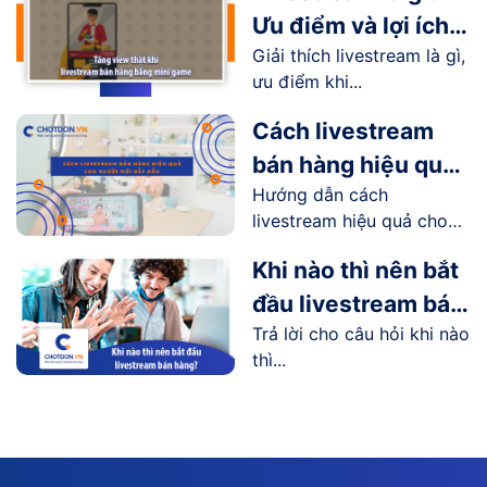
Ưu điểm và lợi ích
Giải thích livestream là gì,
livestream mang lại
ưu điểm khi...
như thế nào?
Cách livestream
bán hàng hiệu quả
Hướng dẫn cách
cho người mới bắt
livestream hiệu quả cho
đầu
người...
Khi nào thì nên bắt
đầu livestream bán
Trả lời cho câu hỏi khi nào
hàng?
thì...