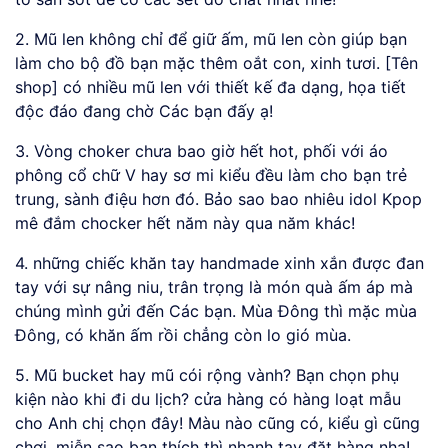
2. Mũ len không chỉ để giữ ấm, mũ len còn giúp bạn
làm cho bộ đồ bạn mặc thêm oắt con, xinh tươi. [Tên
shop] có nhiều mũ len với thiết kế đa dạng, họa tiết
độc đáo đang chờ Các bạn đấy ạ!
3. Vòng choker chưa bao giờ hết hot, phối với áo
phông cổ chữ V hay sơ mi kiểu đều làm cho bạn trẻ
trung, sành điệu hơn đó. Bảo sao bao nhiêu idol Kpop
mê đắm chocker hết năm này qua năm khác!
4. những chiếc khăn tay handmade xinh xắn được đan
tay với sự nâng niu, trân trọng là món quà ấm áp mà
chúng mình gửi đến Các bạn. Mùa Đông thì mặc mùa
Đông, có khăn ấm rồi chẳng còn lo gió mùa.
5. Mũ bucket hay mũ cói rộng vành? Bạn chọn phụ
kiện nào khi đi du lịch? cửa hàng có hàng loạt mẫu
cho Anh chị chọn đây! Màu nào cũng có, kiểu gì cũng
chơi, miễn sao bạn thích thì nhanh tay đặt hàng nha!