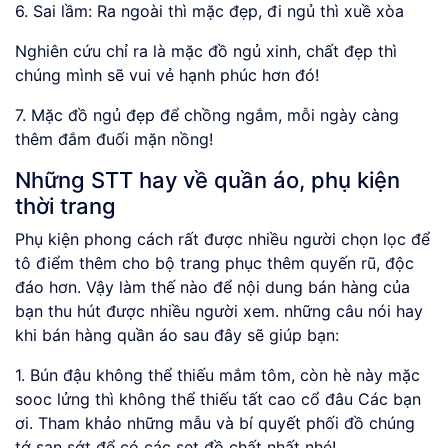
6. Sai lầm: Ra ngoài thì mặc đẹp, đi ngủ thì xuề xòa
Nghiên cứu chỉ ra là mặc đồ ngủ xinh, chất đẹp thì
chúng mình sẽ vui vẻ hạnh phúc hơn đó!
7. Mặc đồ ngủ đẹp để chồng ngắm, mỗi ngày càng
thêm đắm đuối mặn nồng!
Những STT hay về quần áo, phụ kiện
thời trang
Phụ kiện phong cách rất được nhiều người chọn lọc để
tô điểm thêm cho bộ trang phục thêm quyến rũ, độc
đáo hơn. Vậy làm thế nào để nội dung bán hàng của
bạn thu hút được nhiều người xem. những câu nói hay
khi bán hàng quần áo sau đây sẽ giúp bạn:
1. Bún đậu không thể thiếu mắm tôm, còn hè này mặc
sooc lửng thì không thể thiếu tất cao cổ đâu Các bạn
ơi. Tham khảo những mẫu và bí quyết phối đồ chúng
tớ san sớt để có các set đồ chất nhất nhé!