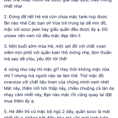
nhất nha!
2. Đừng để hết Hè mà còn chưa mặc tank-top được
lần nào nhé Các bạn ơi! Vừa trẻ trung lại dễ mix đồ,
mặc với sooc jean hay giấu quần đều được ấy ạ. Đồ
unisex nên nam nữ đều mặc đẹp lắm í!
3. Một buổi sớm mùa Hè, một set đồ với chất voan
mềm mịn phối với quần kaki thô mỏng nhẹ, đơn thuần
mà sao dễ chịu, yêu đời tới thế!
4. nóng như này thì mặc gì? Hay thôi không mặc nữa
nhỉ ? nhưng mà người nào lại làm thế. Thử mặc đồ
oversize với chất liệu linen của chúng mình xem nhé!
Mát này, thấm mồ hôi thấp này, chiều chuộng cả làn da
nhạy cảm nhất này, Bạn nào mặc rồi cũng quay lại đặt
mua thêm ấy ạ.
5. Hè đến thì cứ mặc bộ ngủ 2 dây, quần sooc là mát
nhất rồi ạ, không bật điều hòa mà vẫn mát lạnh luôn