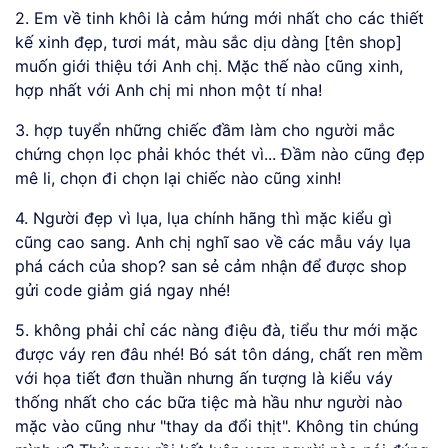
2. Em về tinh khôi là cảm hứng mới nhất cho các thiết
kế xinh đẹp, tươi mát, màu sắc dịu dàng [tên shop]
muốn giới thiệu tới Anh chị. Mặc thế nào cũng xinh,
hợp nhất với Anh chị mi nhon một tí nha!
3. hợp tuyển những chiếc đầm làm cho người mắc
chứng chọn lọc phải khóc thét vì... Đầm nào cũng đẹp
mê li, chọn đi chọn lại chiếc nào cũng xinh!
4. Người đẹp vì lụa, lụa chính hãng thì mặc kiểu gì
cũng cao sang. Anh chị nghĩ sao về các mẫu váy lụa
phá cách của shop? san sẻ cảm nhận để được shop
gửi code giảm giá ngay nhé!
5. không phải chỉ các nàng điệu đà, tiểu thư mới mặc
được váy ren đâu nhé! Bó sát tôn dáng, chất ren mềm
với họa tiết đơn thuần nhưng ấn tượng là kiểu váy
thống nhất cho các bữa tiệc mà hầu như người nào
mặc vào cũng như "thay da đổi thịt". Không tin chúng