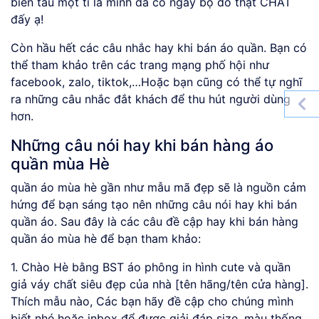
biến tấu một tí là mình đã có ngay bộ đồ thật CHẤT
đấy ạ!
Còn hầu hết các câu nhắc hay khi bán áo quần. Bạn có
thể tham khảo trên các trang mạng phố hội như
facebook, zalo, tiktok,…Hoặc bạn cũng có thể tự nghĩ
ra những câu nhắc đắt khách để thu hút người dùng
hơn.
Những câu nói hay khi bán hàng áo
quần mùa Hè
quần áo mùa hè gần như mẫu mã đẹp sẽ là nguồn cảm
hứng để bạn sáng tạo nên những câu nói hay khi bán
quần áo. Sau đây là các câu đề cập hay khi bán hàng
quần áo mùa hè để bạn tham khảo:
1. Chào Hè bằng BST áo phông in hình cute và quần
giả váy chất siêu đẹp của nhà [tên hãng/tên cửa hàng].
Thích mẫu nào, Các bạn hãy đề cập cho chúng mình
biết nhé hoặc inbox để được giải đáp size, màu thống