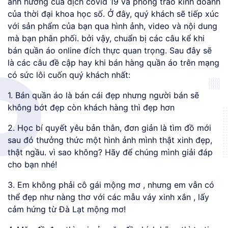
ảnh hưởng của dịch covid 19 và phong trào kinh doanh
của thời đại khoa học số. Ở đây, quý khách sẽ tiếp xúc
với sản phẩm của bạn qua hình ảnh, video và nội dung
mà bạn phân phối. bởi vậy, chuẩn bị các câu kể khi
bán quần áo online đích thực quan trọng. Sau đây sẽ
là các câu đề cập hay khi bán hàng quần áo trên mạng
có sức lôi cuốn quý khách nhất:
1. Bán quần áo là bán cái đẹp nhưng người bán sẽ
không bớt đẹp còn khách hàng thì đẹp hơn
2. Học bí quyết yêu bản thân, đơn giản là tìm đồ mới
sau đó thưởng thức một hình ảnh mình thật xinh đẹp,
thật ngầu. vì sao không? Hãy để chúng mình giải đáp
cho bạn nhé!
3. Em không phải cô gái mộng mơ , nhưng em vẫn có
thể đẹp như nàng thơ với các mẫu váy xinh xắn , lấy
cảm hứng từ Đà Lạt mộng mơ!