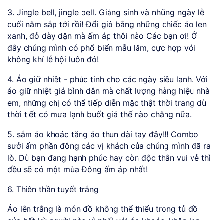
3. Jingle bell, jingle bell. Giáng sinh và những ngày lễ
cuối năm sắp tới rồi! Đổi gió bằng những chiếc áo len
xanh, đỏ dày dặn mà ấm áp thôi nào Các bạn ơi! Ở
đây chúng mình có phổ biến mẫu lắm, cực hợp với
không khí lễ hội luôn đó!
4. Áo giữ nhiệt - phúc tinh cho các ngày siêu lạnh. Với
áo giữ nhiệt giá bình dân mà chất lượng hàng hiệu nhà
em, những chị có thể tiếp diễn mặc thật thời trang dù
thời tiết có mưa lạnh buốt giá thế nào chăng nữa.
5. sắm áo khoác tặng áo thun dài tay đây!!! Combo
sưởi ấm phần đông các vị khách của chúng mình đã ra
lò. Dù bạn đang hạnh phúc hay còn độc thân vui vẻ thì
đều sẽ có một mùa Đông ấm áp nhất!
6. Thiên thần tuyết trắng
Áo lên trắng là món đồ không thể thiếu trong tủ đồ