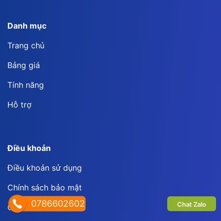
Danh mục
Trang chủ
Bảng giá
Tính năng
Hỗ trợ
Điều khoản
Điều khoản sử dụng
Chính sách bảo mật
0786602602
Chat Zalo
Chính sách bảo hành