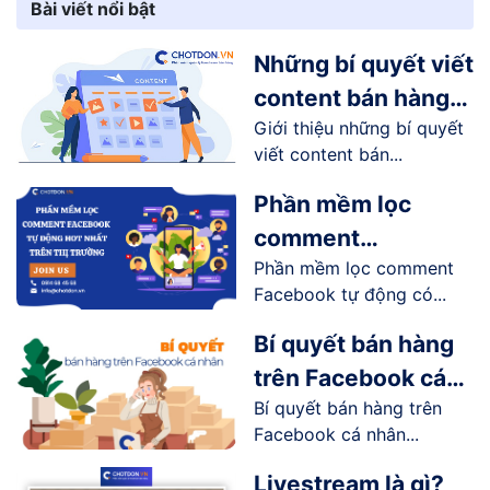
Bài viết nổi bật
Những bí quyết viết
content bán hàng
Giới thiệu những bí quyết
online trên
viết content bán...
Facebook
Phần mềm lọc
comment
Phần mềm lọc comment
Facebook tự động
Facebook tự động có...
hot nhất trên thị
trường
Bí quyết bán hàng
trên Facebook cá
Bí quyết bán hàng trên
nhân hiệu quả
Facebook cá nhân...
Livestream là gì?