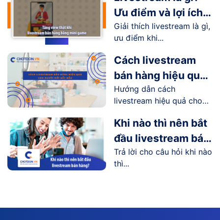
Ưu điểm và lợi ích
Giải thích livestream là gì,
livestream mang lại
ưu điểm khi...
như thế nào?
Cách livestream
bán hàng hiệu quả
Hướng dẫn cách
cho người mới bắt
livestream hiệu quả cho
đầu
người...
Khi nào thì nên bắt
đầu livestream bán
Trả lời cho câu hỏi khi nào
hàng?
thì...