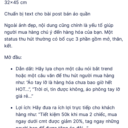
32×45 cm
Chuẩn bị text cho bài post bán áo quần
Ngoài ảnh đẹp, nội dung cũng chính là yếu tố giúp
người mua hàng chú ý đến hàng hóa của bạn. Một
status thu hút thường có bố cục 3 phần gồm mở, thân,
kết.
Mở đầu:
Dẫn dắt: Hãy lựa chọn một câu nói bắt trend
hoặc một câu văn để thu hút người mua hàng
như: “Áo tay lỡ là hàng hóa chưa bao giờ hết
HOT…”, “Trời ơi, tin được không, áo phông tay lỡ
giá rẻ…”
Lợi ích: Hãy đưa ra ích lợi trực tiếp cho khách
hàng như: “Tiết kiệm 50k khi mua 2 chiếc, mua
ngay dưới cmt được giảm 20%, tag ngay những