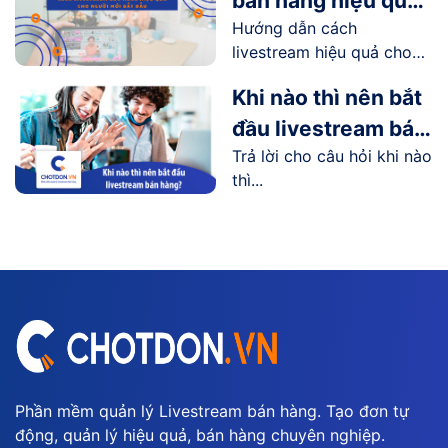
bán hàng hiệu quả
Hướng dẫn cách
cho người mới bắt
livestream hiệu quả cho
đầu
người...
Khi nào thì nên bắt
đầu livestream bán
Trả lời cho câu hỏi khi nào
hàng?
thì...
Phần mềm quản lý Livestream bán hàng. Tạo đơn tự
động, quản lý hiệu quả, bán hàng chuyên nghiệp.