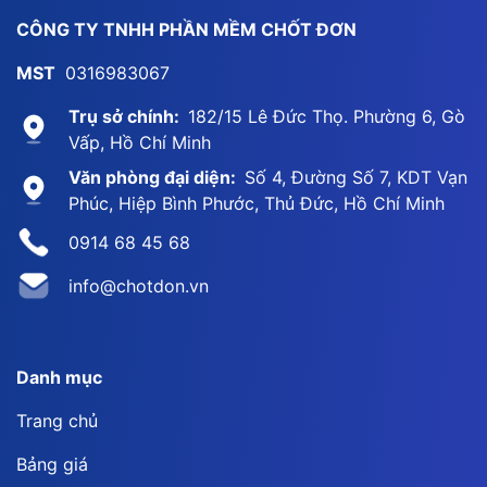
CÔNG TY TNHH PHẦN MỀM CHỐT ĐƠN
MST
0316983067
Trụ sở chính:
182/15 Lê Đức Thọ. Phường 6, Gò
Vấp, Hồ Chí Minh
Văn phòng đại diện:
Số 4, Đường Số 7, KDT Vạn
Phúc, Hiệp Bình Phước, Thủ Đức, Hồ Chí Minh
0914 68 45 68
info@chotdon.vn
Danh mục
Trang chủ
Bảng giá