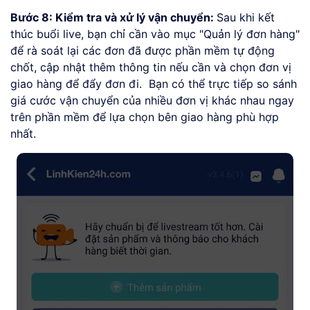
Bước 8: Kiểm tra và xử lý vận chuyển:
Sau khi kết
thúc buổi live, bạn chỉ cần vào mục "Quản lý đơn hàng"
để rà soát lại các đơn đã được phần mềm tự động
chốt, cập nhật thêm thông tin nếu cần và chọn đơn vị
giao hàng để đẩy đơn đi. Bạn có thể trực tiếp so sánh
giá cước vận chuyển của nhiều đơn vị khác nhau ngay
trên phần mềm để lựa chọn bên giao hàng phù hợp
nhất.