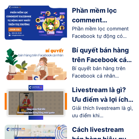
Phần mềm lọc
comment
Phần mềm lọc comment
Facebook tự động
Facebook tự động có...
hot nhất trên thị
trường
Bí quyết bán hàng
trên Facebook cá
Bí quyết bán hàng trên
nhân hiệu quả
Facebook cá nhân...
Livestream là gì?
Ưu điểm và lợi ích
Giải thích livestream là gì,
livestream mang lại
ưu điểm khi...
như thế nào?
Cách livestream