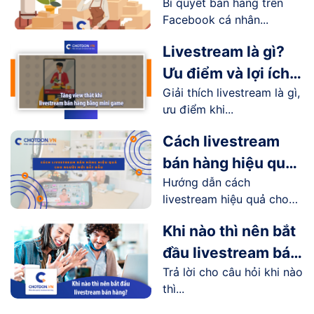
Bí quyết bán hàng trên
nhân hiệu quả
Facebook cá nhân...
Livestream là gì?
Ưu điểm và lợi ích
Giải thích livestream là gì,
livestream mang lại
ưu điểm khi...
như thế nào?
Cách livestream
bán hàng hiệu quả
Hướng dẫn cách
cho người mới bắt
livestream hiệu quả cho
đầu
người...
Khi nào thì nên bắt
đầu livestream bán
Trả lời cho câu hỏi khi nào
hàng?
thì...