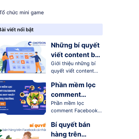
Tổ chức mini game
Bài viết nổi bật
Những bí quyết
viết content bán
Giới thiệu những bí
hàng online trên
quyết viết content
Facebook
bán...
Phần mềm lọc
comment
Phần mềm lọc
Facebook tự
comment Facebook
động hot nhất
tự động có...
trên thị trường
Bí quyết bán
hàng trên