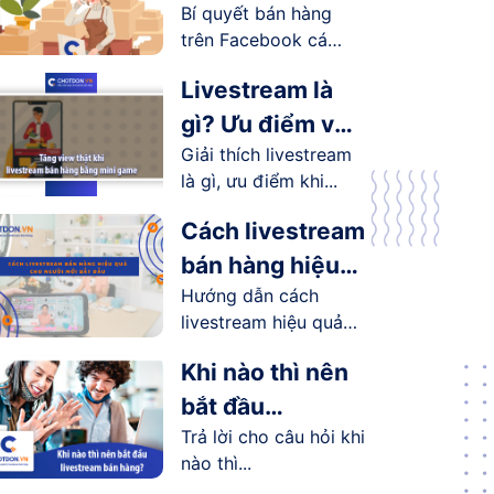
Bí quyết bán hàng
Facebook cá
trên Facebook cá
nhân hiệu quả
nhân...
Livestream là
gì? Ưu điểm và
Giải thích livestream
lợi ích
là gì, ưu điểm khi...
livestream
mang lại như
Cách livestream
thế nào?
bán hàng hiệu
Hướng dẫn cách
quả cho người
livestream hiệu quả
mới bắt đầu
cho người...
Khi nào thì nên
bắt đầu
Trả lời cho câu hỏi khi
livestream bán
nào thì...
hàng?