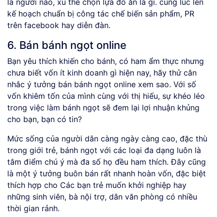
là người nào, xu thế chọn lựa đồ ăn là gì. cùng lúc lên
kế hoạch chuẩn bị công tác chế biến sản phẩm, PR
trên facebook hay diễn đàn.
6. Bán bánh ngọt online
Bạn yêu thích khiến cho bánh, có ham ẩm thực nhưng
chưa biết vốn ít kinh doanh gì hiện nay, hãy thử cân
nhắc ý tưởng bán bánh ngọt online xem sao. Với số
vốn khiêm tốn của mình cùng với thị hiếu, sự khéo léo
trong việc làm bánh ngọt sẽ đem lại lợi nhuận khủng
cho bạn, bạn có tin?
Mức sống của người dân càng ngày càng cao, đặc thù
trong giới trẻ, bánh ngọt với các loại đa dạng luôn là
tâm điểm chú ý mà đa số họ đều ham thích. Đây cũng
là một ý tưởng buôn bán rất nhanh hoàn vốn, đặc biệt
thích hợp cho Các bạn trẻ muốn khởi nghiệp hay
những sinh viên, bà nội trợ, dân văn phòng có nhiều
thời gian rảnh.