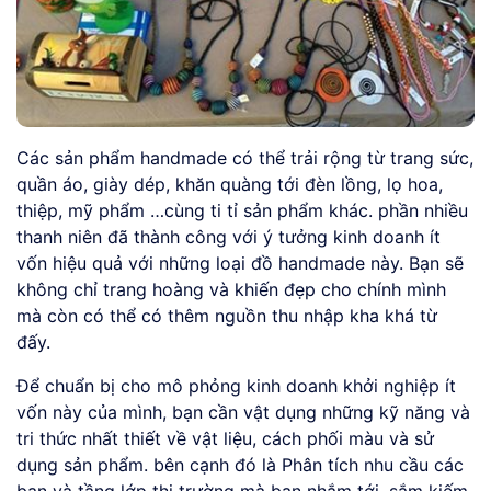
Các sản phẩm handmade có thể trải rộng từ trang sức,
quần áo, giày dép, khăn quàng tới đèn lồng, lọ hoa,
thiệp, mỹ phẩm …cùng ti tỉ sản phẩm khác. phần nhiều
thanh niên đã thành công với ý tưởng kinh doanh ít
vốn hiệu quả với những loại đồ handmade này. Bạn sẽ
không chỉ trang hoàng và khiến đẹp cho chính mình
mà còn có thể có thêm nguồn thu nhập kha khá từ
đấy.
Để chuẩn bị cho mô phỏng kinh doanh khởi nghiệp ít
vốn này của mình, bạn cần vật dụng những kỹ năng và
tri thức nhất thiết về vật liệu, cách phối màu và sử
dụng sản phẩm. bên cạnh đó là Phân tích nhu cầu các
bạn và tầng lớp thị trường mà bạn nhắm tới. sắm kiếm