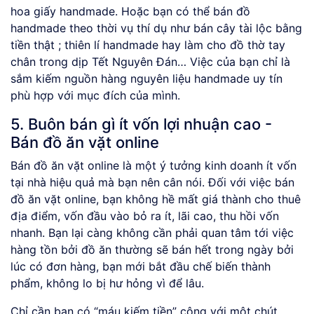
hoa giấy handmade. Hoặc bạn có thể bán đồ
handmade theo thời vụ thí dụ như bán cây tài lộc bằng
tiền thật ; thiên lí handmade hay làm cho đồ thờ tay
chân trong dịp Tết Nguyên Đán… Việc của bạn chỉ là
sắm kiếm nguồn hàng nguyên liệu handmade uy tín
phù hợp với mục đích của mình.
5. Buôn bán gì ít vốn lợi nhuận cao -
Bán đồ ăn vặt online
Bán đồ ăn vặt online là một ý tưởng kinh doanh ít vốn
tại nhà hiệu quả mà bạn nên cân nói. Đối với việc bán
đồ ăn vặt online, bạn không hề mất giá thành cho thuê
địa điểm, vốn đầu vào bỏ ra ít, lãi cao, thu hồi vốn
nhanh. Bạn lại càng không cần phải quan tâm tới việc
hàng tồn bởi đồ ăn thường sẽ bán hết trong ngày bởi
lúc có đơn hàng, bạn mới bắt đầu chế biến thành
phẩm, không lo bị hư hỏng vì để lâu.
Chỉ cần bạn có “máu kiếm tiền” cộng với một chút