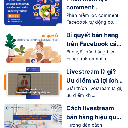
comment
Phần mềm lọc comment
Facebook tự động
Facebook tự động có...
hot nhất trên thị
trường
Bí quyết bán hàng
trên Facebook cá
Bí quyết bán hàng trên
nhân hiệu quả
Facebook cá nhân...
Livestream là gì?
Ưu điểm và lợi ích
Giải thích livestream là gì,
livestream mang lại
ưu điểm khi...
như thế nào?
Cách livestream
bán hàng hiệu quả
Hướng dẫn cách
cho người mới bắt