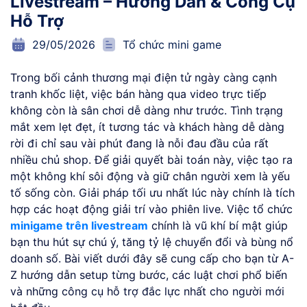
Livestream – Hướng Dẫn & Công Cụ
Hỗ Trợ
29/05/2026
Tổ chức mini game
Trong bối cảnh thương mại điện tử ngày càng cạnh
tranh khốc liệt, việc bán hàng qua video trực tiếp
không còn là sân chơi dễ dàng như trước. Tình trạng
mắt xem lẹt đẹt, ít tương tác và khách hàng dễ dàng
rời đi chỉ sau vài phút đang là nỗi đau đầu của rất
nhiều chủ shop. Để giải quyết bài toán này, việc tạo ra
một không khí sôi động và giữ chân người xem là yếu
tố sống còn. Giải pháp tối ưu nhất lúc này chính là tích
hợp các hoạt động giải trí vào phiên live. Việc tổ chức
minigame trên livestream
chính là vũ khí bí mật giúp
bạn thu hút sự chú ý, tăng tỷ lệ chuyển đổi và bùng nổ
doanh số. Bài viết dưới đây sẽ cung cấp cho bạn từ A-
Z hướng dẫn setup từng bước, các luật chơi phổ biến
và những công cụ hỗ trợ đắc lực nhất cho người mới