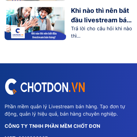
người...
Khi nào thì nên bắt
đầu livestream bán
Trả lời cho câu hỏi khi nào
hàng?
thì...
Phần mềm quản lý Livestream bán hàng. Tạo đơn tự
động, quản lý hiệu quả, bán hàng chuyên nghiệp.
CÔNG TY TNHH PHẦN MỀM CHỐT ĐƠN