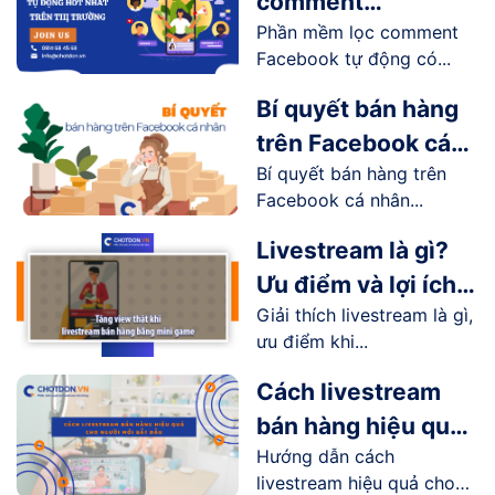
comment
Phần mềm lọc comment
Facebook tự động
Facebook tự động có...
hot nhất trên thị
trường
Bí quyết bán hàng
trên Facebook cá
Bí quyết bán hàng trên
nhân hiệu quả
Facebook cá nhân...
Livestream là gì?
Ưu điểm và lợi ích
Giải thích livestream là gì,
livestream mang lại
ưu điểm khi...
như thế nào?
Cách livestream
bán hàng hiệu quả
Hướng dẫn cách
cho người mới bắt
livestream hiệu quả cho
đầu