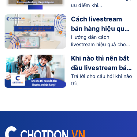
ưu điểm khi...
như thế nào?
Cách livestream
bán hàng hiệu quả
Hướng dẫn cách
cho người mới bắt
livestream hiệu quả cho
đầu
người...
Khi nào thì nên bắt
đầu livestream bán
Trả lời cho câu hỏi khi nào
hàng?
thì...