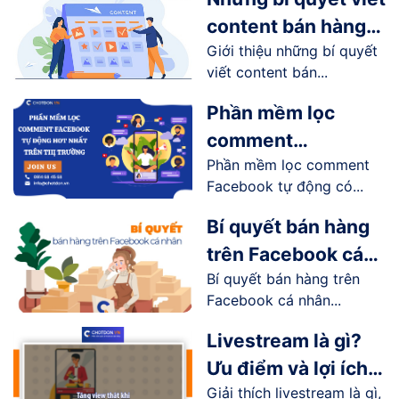
content bán hàng
Giới thiệu những bí quyết
online trên
viết content bán...
Facebook
Phần mềm lọc
comment
Phần mềm lọc comment
Facebook tự động
Facebook tự động có...
hot nhất trên thị
trường
Bí quyết bán hàng
trên Facebook cá
Bí quyết bán hàng trên
nhân hiệu quả
Facebook cá nhân...
Livestream là gì?
Ưu điểm và lợi ích
Giải thích livestream là gì,
livestream mang lại