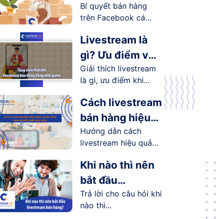
Bí quyết bán hàng
Facebook cá
trên Facebook cá
nhân hiệu quả
nhân...
Livestream là
gì? Ưu điểm và
Giải thích livestream
lợi ích
là gì, ưu điểm khi...
livestream
mang lại như
Cách livestream
thế nào?
bán hàng hiệu
Hướng dẫn cách
quả cho người
livestream hiệu quả
mới bắt đầu
cho người...
Khi nào thì nên
bắt đầu
Trả lời cho câu hỏi khi
livestream bán
nào thì...
hàng?