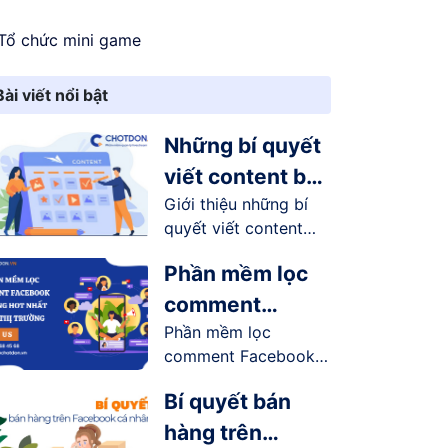
Tổ chức mini game
Bài viết nổi bật
Những bí quyết
viết content bán
Giới thiệu những bí
hàng online trên
quyết viết content
Facebook
bán...
Phần mềm lọc
comment
Phần mềm lọc
Facebook tự
comment Facebook
động hot nhất
tự động có...
trên thị trường
Bí quyết bán
hàng trên