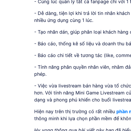
- Cùng lúc quản lý tất cả fanpage chỉ với 1
- Dễ dàng, tiện lợi khi trả lời tin nhắn kh
nhiều ứng dụng cùng 1 lúc.
- Tạo nhãn dán, giúp phân loại khách hàng
- Báo cáo, thống kê số liệu và doanh thu bán
- Báo cáo chi tiết về tương tác (like, comm
- Tính năng phân quyền nhân viên, nhằm đ
phép.
- Việc vừa livestream bán hàng vừa tổ chức
hơn. Với tính năng Mini Game Livestream 
dạng và phong phú khiến cho buổi livestrea
Hiện nay trên thị trường có rất nhiều
phần 
thông minh khi lựa chọn phần mềm để không
Hy vọng thông qua bài viết này bạn đã hiể