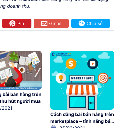
ăng doanh thu.
Pin
Gmail
Chia sẻ
 bài bán hàng trên
thu hút người mua
/2021
Cách đăng bài bán hàng trên
marketplace – tính năng bán
hàng tuyệt vời từ facebook
25/02/2021