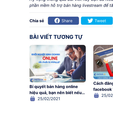
phần mềm hỗ trợ bán hàng livestream để t
Chia sẻ
Share
Tweet
BÀI VIẾT TƯƠNG TỰ
Cách đăng
Bí quyết bán hàng online
facebook 
hiệu quả, bạn nên biết nếu
25/02
không muốn kinh doanh
25/02/2021
online thất bại