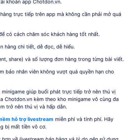
 tài khoản app Chotdon.vn.
ách hàng trực tiếp trên app mà không cần phải mở quá
 để có cách chăm sóc khách hàng tốt nhất.
 hàng chi tiết, dễ đọc, dễ hiểu.
ent, share) và số lượng đơn hàng trong từng bài viết.
ảm bảo nhân viên không vượt quá quyền hạn cho
 minigame giúp buổi phát trực tiếp trở nên thú vị
của Chotdon.vn kèm theo kho minigame vô cùng đa
m trở nên thú vị và hấp dẫn.
mềm hỗ trợ livestream
miễn phí và tính phí. Hãy
 bị mất tiền vô cơ.
u hơn về livestream bán hàng và lý do nên sử dụng