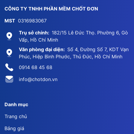
CÔNG TY TNHH PHẦN MỀM CHỐT ĐƠN
MST
0316983067
Trụ sở chính:
182/15 Lê Đức Thọ. Phường 6, Gò
Vấp, Hồ Chí Minh
Văn phòng đại diện:
Số 4, Đường Số 7, KDT Vạn
Phúc, Hiệp Bình Phước, Thủ Đức, Hồ Chí Minh
0914 68 45 68
info@chotdon.vn
Danh mục
Trang chủ
Bảng giá