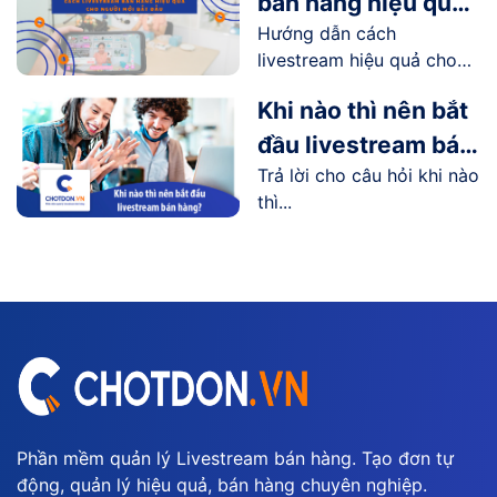
bán hàng hiệu quả
Hướng dẫn cách
cho người mới bắt
livestream hiệu quả cho
đầu
người...
Khi nào thì nên bắt
đầu livestream bán
Trả lời cho câu hỏi khi nào
hàng?
thì...
Phần mềm quản lý Livestream bán hàng. Tạo đơn tự
động, quản lý hiệu quả, bán hàng chuyên nghiệp.