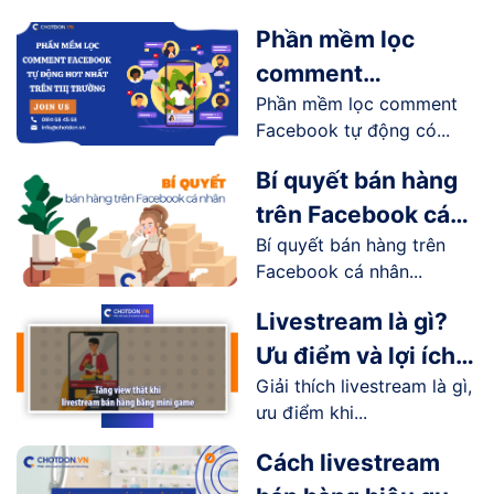
Facebook
Phần mềm lọc
comment
Phần mềm lọc comment
Facebook tự động
Facebook tự động có...
hot nhất trên thị
trường
Bí quyết bán hàng
trên Facebook cá
Bí quyết bán hàng trên
nhân hiệu quả
Facebook cá nhân...
Livestream là gì?
Ưu điểm và lợi ích
Giải thích livestream là gì,
livestream mang lại
ưu điểm khi...
như thế nào?
Cách livestream