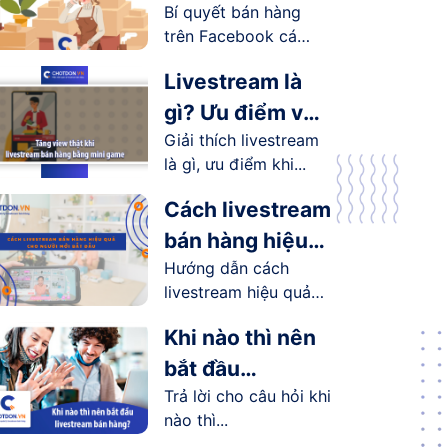
Bí quyết bán hàng
Facebook cá
trên Facebook cá
nhân hiệu quả
nhân...
Livestream là
gì? Ưu điểm và
Giải thích livestream
lợi ích
là gì, ưu điểm khi...
livestream
mang lại như
Cách livestream
thế nào?
bán hàng hiệu
Hướng dẫn cách
quả cho người
livestream hiệu quả
mới bắt đầu
cho người...
Khi nào thì nên
bắt đầu
Trả lời cho câu hỏi khi
livestream bán
nào thì...
hàng?