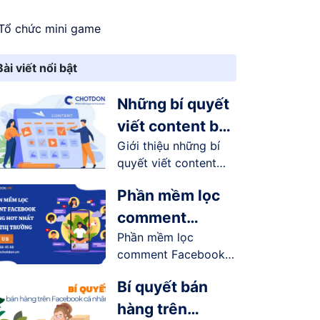
Tổ chức mini game
Bài viết nổi bật
Những bí quyết
viết content bán
Giới thiệu những bí
hàng online trên
quyết viết content
Facebook
bán...
Phần mềm lọc
comment
Phần mềm lọc
Facebook tự
comment Facebook
động hot nhất
tự động có...
trên thị trường
Bí quyết bán
hàng trên