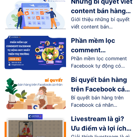
Những bí quyết viết
content bán hàng
Giới thiệu những bí quyết
online trên
viết content bán...
Facebook
Phần mềm lọc
comment
Phần mềm lọc comment
Facebook tự động
Facebook tự động có...
hot nhất trên thị
trường
Bí quyết bán hàng
trên Facebook cá
Bí quyết bán hàng trên
nhân hiệu quả
Facebook cá nhân...
Livestream là gì?
Ưu điểm và lợi ích
Giải thích livestream là gì,