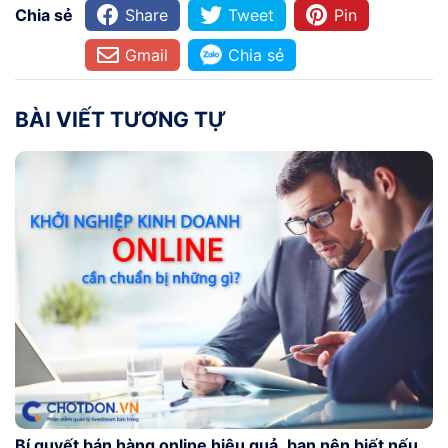
Chia sẻ
Share
Tweet
Pin
Gmail
Chia sẻ
BÀI VIẾT TƯƠNG TỰ
Bí quyết bán hàng online hiệu quả, bạn nên biết nếu