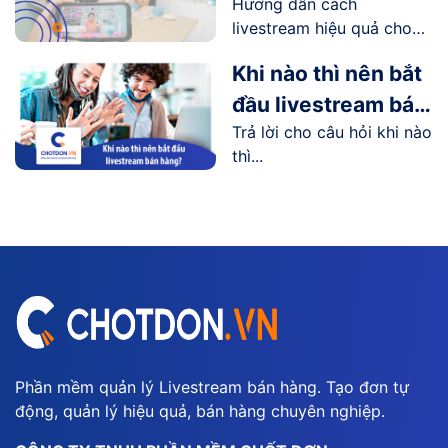
Hướng dẫn cách
cho người mới bắt
livestream hiệu quả cho
đầu
người...
Khi nào thì nên bắt
đầu livestream bán
Trả lời cho câu hỏi khi nào
hàng?
thì...
Phần mềm quản lý Livestream bán hàng. Tạo đơn tự
động, quản lý hiệu quả, bán hàng chuyên nghiệp.