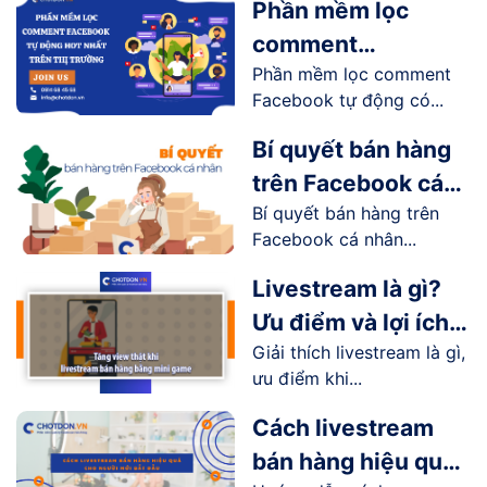
Phần mềm lọc
comment
Phần mềm lọc comment
Facebook tự động
Facebook tự động có...
hot nhất trên thị
trường
Bí quyết bán hàng
trên Facebook cá
Bí quyết bán hàng trên
nhân hiệu quả
Facebook cá nhân...
Livestream là gì?
Ưu điểm và lợi ích
Giải thích livestream là gì,
livestream mang lại
ưu điểm khi...
như thế nào?
Cách livestream
bán hàng hiệu quả