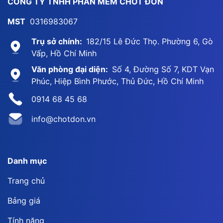
CÔNG TY TNHH PHẦN MỀM CHỐT ĐƠN
MST
0316983067
Trụ sở chính:
182/15 Lê Đức Thọ. Phường 6, Gò
Vấp, Hồ Chí Minh
Văn phòng đại diện:
Số 4, Đường Số 7, KDT Vạn
Phúc, Hiệp Bình Phước, Thủ Đức, Hồ Chí Minh
0914 68 45 68
info@chotdon.vn
Danh mục
Trang chủ
Bảng giá
Tính năng