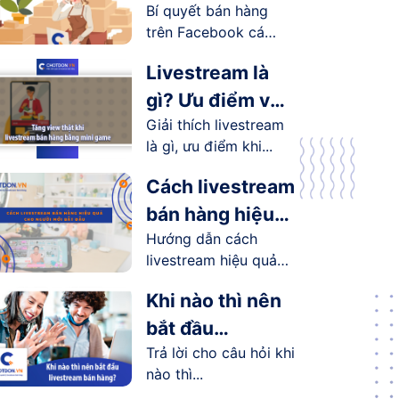
Bí quyết bán hàng
Facebook cá
trên Facebook cá
nhân hiệu quả
nhân...
Livestream là
gì? Ưu điểm và
Giải thích livestream
lợi ích
là gì, ưu điểm khi...
livestream
mang lại như
Cách livestream
thế nào?
bán hàng hiệu
Hướng dẫn cách
quả cho người
livestream hiệu quả
mới bắt đầu
cho người...
Khi nào thì nên
bắt đầu
Trả lời cho câu hỏi khi
livestream bán
nào thì...
hàng?