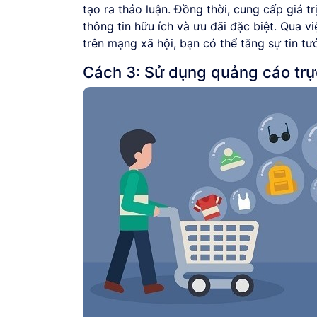
tạo ra thảo luận. Đồng thời, cung cấp giá t
thông tin hữu ích và ưu đãi đặc biệt. Qua v
trên mạng xã hội, bạn có thể tăng sự tin t
Cách 3: Sử dụng quảng cáo trự