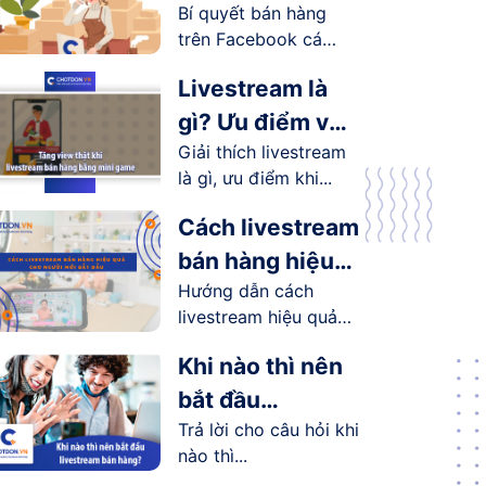
Bí quyết bán hàng
Facebook cá
trên Facebook cá
nhân hiệu quả
nhân...
Livestream là
gì? Ưu điểm và
Giải thích livestream
lợi ích
là gì, ưu điểm khi...
livestream
mang lại như
Cách livestream
thế nào?
bán hàng hiệu
Hướng dẫn cách
quả cho người
livestream hiệu quả
mới bắt đầu
cho người...
Khi nào thì nên
bắt đầu
Trả lời cho câu hỏi khi
livestream bán
nào thì...
hàng?