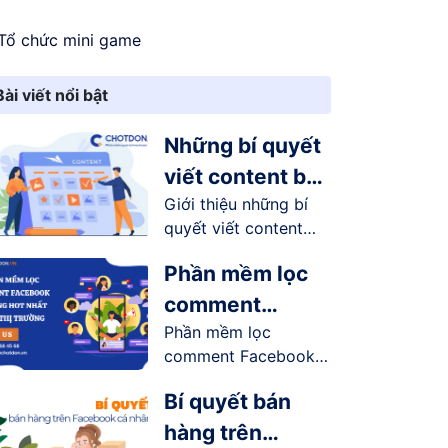
Tổ chức mini game
Bài viết nổi bật
Những bí quyết
viết content bán
Giới thiệu những bí
hàng online trên
quyết viết content
Facebook
bán...
Phần mềm lọc
comment
Phần mềm lọc
Facebook tự
comment Facebook
động hot nhất
tự động có...
trên thị trường
Bí quyết bán
hàng trên