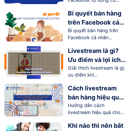
Facebook tự động có...
hot nhất trên thị
trường
Bí quyết bán hàng
trên Facebook cá
Bí quyết bán hàng trên
nhân hiệu quả
Facebook cá nhân...
Livestream là gì?
Ưu điểm và lợi ích
Giải thích livestream là gì,
livestream mang lại
ưu điểm khi...
như thế nào?
Cách livestream
bán hàng hiệu quả
Hướng dẫn cách
cho người mới bắt
livestream hiệu quả cho
đầu
người...
Khi nào thì nên bắt