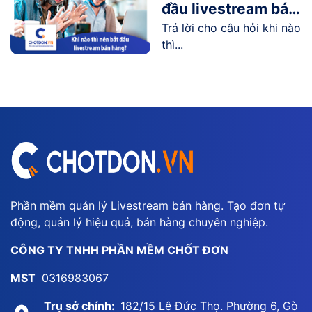
đầu livestream bán
Trả lời cho câu hỏi khi nào
hàng?
thì...
Phần mềm quản lý Livestream bán hàng. Tạo đơn tự
động, quản lý hiệu quả, bán hàng chuyên nghiệp.
CÔNG TY TNHH PHẦN MỀM CHỐT ĐƠN
MST
0316983067
Trụ sở chính:
182/15 Lê Đức Thọ. Phường 6, Gò