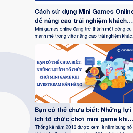
Cách sử dụng Mini Games Onlin
để nâng cao trải nghiệm khách
hàng khi mua sắm
Mini games online đang trở thành một công cụ
mạnh mẽ trong việc nâng cao trải nghiệm khác
hàng khi mua sắm trực tuyến. Trong bối cảnh
cạnh tranh ngày càng gay gắt, doanh nghiệp c
tìm ra những cách sáng tạo để thu hút và giữ
chân khách hàng. Những trò chơi nhỏ này khô
chỉ mang lại niềm vui mà còn tạo ra sự tương 
thú vị, khiến khách hàng cảm thấy gắn bó hơn v
thương hiệu.
Bạn có thể chưa biết: Những lợi
ích tổ chức chơi mini game khi
livestream bán hàng
Thống kê năm 2016 được xem là năm bùng nổ