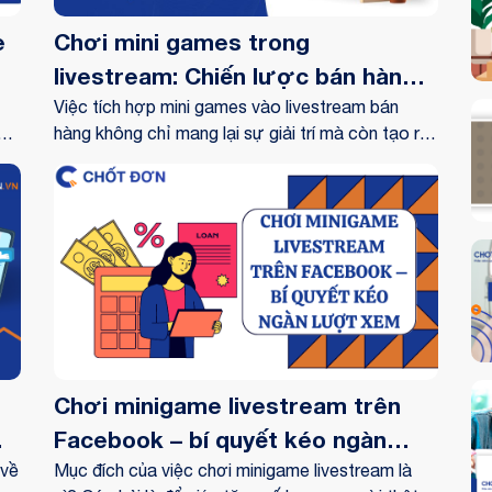
e
Chơi mini games trong
livestream: Chiến lược bán hàng
online độc đáo
Việc tích hợp mini games vào livestream bán
h
hàng không chỉ mang lại sự giải trí mà còn tạo ra
những cơ hội tương tác độc đáo giữa người bán
ần
và khách hàng, mở ra một kỷ nguyên mới cho trải
nghiệm mua sắm trực tuyến.
ng
tác
ới
Chơi minigame livestream trên
Facebook – bí quyết kéo ngàn
 về
lượt xem
Mục đích của việc chơi minigame livestream là