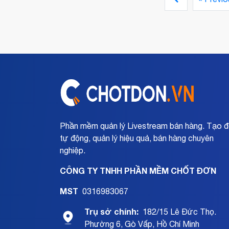
cách thức hiệu quả chẳng phải người nào cũng
làm được. Hình thức công ty trò chơi trên
livestream nào sẽ mang đến hiệu quả cao và đ
là những mini game được phổ biến người tiêu
dùng nhất. Cùng phân tích với Chốt đơn trong b
viết hôm nay nhé.
Phần mềm quản lý Livestream bán hàng. Tạo 
tự động, quản lý hiệu quả, bán hàng chuyên
nghiệp.
CÔNG TY TNHH PHẦN MỀM CHỐT ĐƠN
MST
0316983067
Trụ sở chính:
182/15 Lê Đức Thọ.
Phường 6, Gò Vấp, Hồ Chí Minh