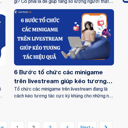
gì? Có phải là để giúp tăng số lượng người thật
ững
xem video Livestream Facebook của bạn.
,
uả
g
bạn
6 Bước tổ chức các minigame
trên livestream giúp kéo tương
i
tác hiệu quả
Tổ chức các minigame trên livestream đang là
cách kéo tương tác cực kỳ khủng cho những nhà
g
bán hàng online trên Facebook. Nhờ vào Mini
game mà buổi live stream của bạn có thể sẽ lên
Tuy
đến vài ngàn lượt xem. Sau đây, Chốt Đơn sẽ
t
hướng dẫn bạn cách làm sao để tổ chức buổi
us
1
2
3
4
Next »