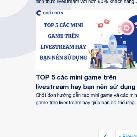
hình thức livestream với hơn 80% khách hàng
Internet đã xem livestream trên phần nhiều nh
nền tảng mạng xã hội. Và giờ đây, livestream là
một hình thức tiếp thị, bán hàng,... Cho tư nhân
doanh nghiệp hiện tại. Để tăng được sự hiệu q
thu hút người xem nhiều hơn nữa việc tổ chức
chơi mini game khi livestream là điều quan trọn
và đây là một sự lựa chọn lý tưởng dành cho 
TOP 5 các mini game trên
livestream hay bạn nên sử dụng
Chốt đơn hướng dẫn tạo mini game và các min
game trên livestream hay giúp bạn có thể ứng
dụng vào buổi phát livestream của mình để tăn
tương tác với người dùng. Thực hiện các mini
game trên livestream là việc không quá xa lạ. 
nhiên để làm được như vậy trên livestream mộ
« Previo