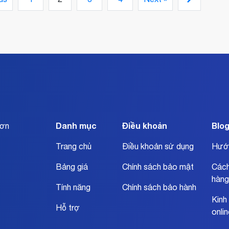
livestream thật hiệu quả nhờ vào Mini Game.
âu
ài
Danh mục
Điều khoản
Blo
đơn
Trang chủ
Điều khoản sử dụng
Hướ
Bảng giá
Chính sách bảo mật
Cách
hàng
Tính năng
Chính sách bảo hành
Kinh
Hỗ trợ
onli