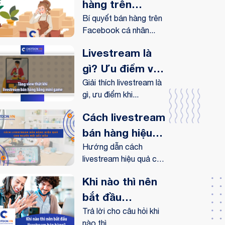
hàng trên
Facebook cá
Bí quyết bán hàng trên
Facebook cá nhân...
nhân hiệu quả
Livestream là
gì? Ưu điểm và
lợi ích
Giải thích livestream là
gì, ưu điểm khi...
livestream
mang lại như
Cách livestream
thế nào?
bán hàng hiệu
quả cho người
Hướng dẫn cách
livestream hiệu quả cho
mới bắt đầu
người...
Khi nào thì nên
bắt đầu
livestream bán
Trả lời cho câu hỏi khi
nào thì...