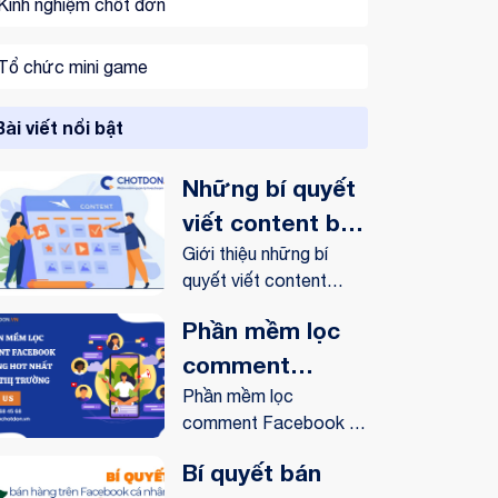
Kinh nghiệm chốt đơn
Tổ chức mini game
Bài viết nổi bật
Những bí quyết
viết content bán
hàng online trên
Giới thiệu những bí
quyết viết content
Facebook
bán...
Phần mềm lọc
comment
Facebook tự
Phần mềm lọc
comment Facebook tự
động hot nhất
động có...
trên thị trường
Bí quyết bán