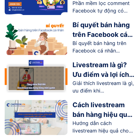
Phần mềm lọc comment
Facebook tự động
Facebook tự động có...
hot nhất trên thị
trường
Bí quyết bán hàng
trên Facebook cá
Bí quyết bán hàng trên
nhân hiệu quả
Facebook cá nhân...
Livestream là gì?
Ưu điểm và lợi ích
Giải thích livestream là gì,
livestream mang lại
ưu điểm khi...
như thế nào?
Cách livestream
bán hàng hiệu quả
Hướng dẫn cách
cho người mới bắt
livestream hiệu quả cho
đầu
người...