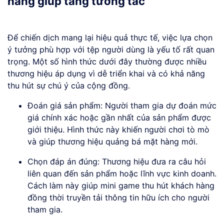
hàng giúp tăng tương tác
Để chiến dịch mang lại hiệu quả thực tế, việc lựa chọn
ý tưởng phù hợp với tệp người dùng là yếu tố rất quan
trọng. Một số hình thức dưới đây thường được nhiều
thương hiệu áp dụng vì dễ triển khai và có khả năng
thu hút sự chú ý của cộng đồng.
Đoán giá sản phẩm: Người tham gia dự đoán mức
giá chính xác hoặc gần nhất của sản phẩm được
giới thiệu. Hình thức này khiến người chơi tò mò
và giúp thương hiệu quảng bá mặt hàng mới.
Chọn đáp án đúng: Thương hiệu đưa ra câu hỏi
liên quan đến sản phẩm hoặc lĩnh vực kinh doanh.
Cách làm này giúp mini game thu hút khách hàng
đồng thời truyền tải thông tin hữu ích cho người
tham gia.