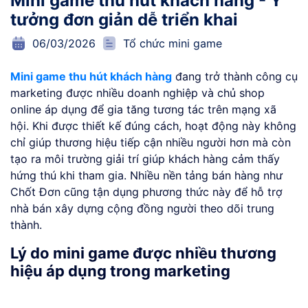
Mini game thu hút khách hàng - Ý
tưởng đơn giản dễ triển khai
06/03/2026
Tổ chức mini game
Mini game thu hút khách hàng
đang trở thành công cụ
marketing được nhiều doanh nghiệp và chủ shop
online áp dụng để gia tăng tương tác trên mạng xã
hội. Khi được thiết kế đúng cách, hoạt động này không
chỉ giúp thương hiệu tiếp cận nhiều người hơn mà còn
tạo ra môi trường giải trí giúp khách hàng cảm thấy
hứng thú khi tham gia. Nhiều nền tảng bán hàng như
Chốt Đơn cũng tận dụng phương thức này để hỗ trợ
nhà bán xây dựng cộng đồng người theo dõi trung
thành.
Lý do mini game được nhiều thương
hiệu áp dụng trong marketing