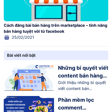
Cách đăng bài bán hàng trên marketplace – tính năng
bán hàng tuyệt vời từ facebook
25/02/2021
Bài viết nổi bật
Những bí quyết viết
content bán hàng
Giới thiệu những bí quyết
online trên
viết content bán...
Facebook
Phần mềm lọc
comment