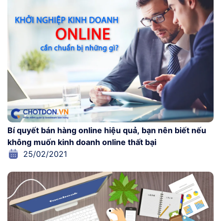
Bí quyết bán hàng online hiệu quả, bạn nên biết nếu
không muốn kinh doanh online thất bại
25/02/2021