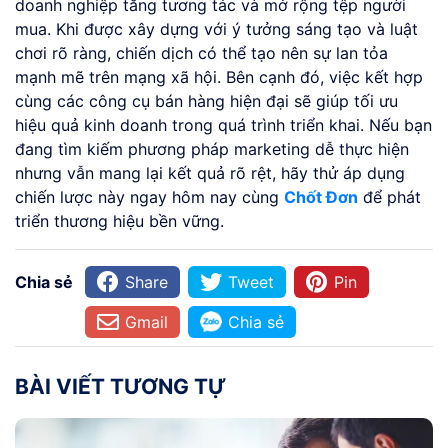
doanh nghiệp tăng tương tác và mở rộng tệp người
mua. Khi được xây dựng với ý tưởng sáng tạo và luật
chơi rõ ràng, chiến dịch có thể tạo nên sự lan tỏa
mạnh mẽ trên mạng xã hội. Bên cạnh đó, việc kết hợp
cùng các công cụ bán hàng hiện đại sẽ giúp tối ưu
hiệu quả kinh doanh trong quá trình triển khai. Nếu bạn
đang tìm kiếm phương pháp marketing dễ thực hiện
nhưng vẫn mang lại kết quả rõ rệt, hãy thử áp dụng
chiến lược này ngay hôm nay cùng
Chốt Đơn
để phát
triển thương hiệu bền vững.
Chia sẻ
Share
Tweet
Pin
Gmail
Chia sẻ
BÀI VIẾT TƯƠNG TỰ