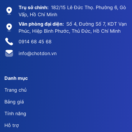
Trụ sở chính:
182/15 Lê Đức Thọ. Phường 6, Gò
Vấp, Hồ Chí Minh
Văn phòng đại diện:
Số 4, Đường Số 7, KDT Vạn
Phúc, Hiệp Bình Phước, Thủ Đức, Hồ Chí Minh
0914 68 45 68
info@chotdon.vn
Danh mục
Trang chủ
Bảng giá
Tính năng
Hỗ trợ