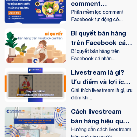
comment
Facebook tự động
Phần mềm lọc comment
Facebook tự động có...
hot nhất trên thị
trường
Bí quyết bán hàng
trên Facebook cá
nhân hiệu quả
Bí quyết bán hàng trên
Facebook cá nhân...
Livestream là gì?
Ưu điểm và lợi ích
livestream mang lại
Giải thích livestream là gì, ưu
điểm khi...
như thế nào?
Cách livestream
bán hàng hiệu quả
cho người mới bắt
Hướng dẫn cách livestream
hiệu quả cho người...