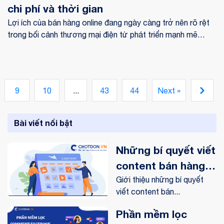
chi phí và thời gian
Lợi ích của bán hàng online đang ngày càng trở nên rõ rệt
trong bối cảnh thương mại điện tử phát triển mạnh mẽ
trong thời đại số. Với sự bùng nổ của Internet và sự thay
đổi trong thói quen tiêu dùng, ngày càng nhiều doanh
nghiệp nhận ra rằng bán hàng online không chỉ là xu hướng
mà còn là một chiến lược cần thiết để tồn tại và phát triển.
9
10
...
43
44
Next »
Bài viết nổi bật
Những bí quyết viết
content bán hàng
online trên
Giới thiệu những bí quyết
viết content bán...
Facebook
Phần mềm lọc