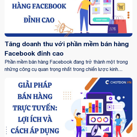
Tăng doanh thu với phần mềm bán hàng
Facebook đỉnh cao
Phần mềm bán hàng Facebook đang trở thành một trong
những công cụ quan trọng nhất trong chiến lược kinh
doanh online của nhiều doanh nghiệp. Với hơn 2,9 tỷ người
dùng hoạt động hàng tháng, Facebook không chỉ là mạng
xã hội mà còn là một nền tảng thương mại điện tử mạnh
mẽ, nơi người tiêu dùng tìm kiếm sản phẩm và dịch vụ. Thói
quen mua sắm của người dùng trên Facebook đang thay
đổi nhanh chóng, với nhiều người chọn mua sắm trực tuyến
thay vì đến cửa hàng truyền thống.