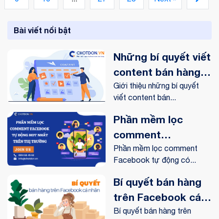
Bài viết nổi bật
Những bí quyết viết
content bán hàng
online trên
Giới thiệu những bí quyết
viết content bán...
Facebook
Phần mềm lọc
comment
Facebook tự động
Phần mềm lọc comment
Facebook tự động có...
hot nhất trên thị
trường
Bí quyết bán hàng
trên Facebook cá
nhân hiệu quả
Bí quyết bán hàng trên