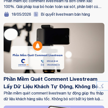
Phần mềm lọc comment livestream ra đơn chính xác
100%. Giải pháp loại bỏ hoàn toàn sai sót, phân biệt cú
pháp chốt đơn chuẩn xác giúp chủ shop bùng nổ doanh số.
18/05/2026
Bí quyết livestream bán hàng
Phần Mềm Quét Comment Livestream
Lấy Dữ Liệu Khách Tự Động, Không Bỏ
Sót
Phần mềm quét comment livestream tự động giúp thu thập
dữ liệu khách hàng siêu tốc. Không bỏ sót bất kỳ bình luận
nào, tối ưu hóa doanh thu ngay hôm nay!