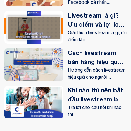
Facebook cá nhân...
Livestream là gì?
Ưu điểm và lợi ích
livestream mang lại
Giải thích livestream là gì, ưu
điểm khi...
như thế nào?
Cách livestream
bán hàng hiệu quả
cho người mới bắt
Hướng dẫn cách livestream
hiệu quả cho người...
đầu
Khi nào thì nên bắt
đầu livestream bán
hàng?
Trả lời cho câu hỏi khi nào
thì...