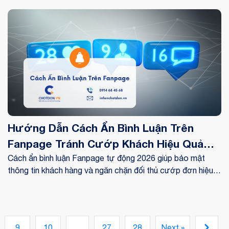
chứa thông tin nhạy cảm để tránh bị đối thủ lấy mất đơn
hàng.
Hướng Dẫn Cách Ẩn Bình Luận Trên
Fanpage Tránh Cướp Khách Hiệu Quả
Nhất 2026
Cách ẩn bình luận Fanpage tự động 2026 giúp bảo mật
thông tin khách hàng và ngăn chặn đối thủ cướp đơn hiệu
quả. Xem ngay hướng dẫn chi tiết tại đây!
9
10
...
27
28
Next »