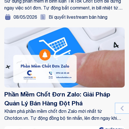
Sử dụng phần mềm in bình luận TikTok Chốt Đơn để dừng
ngay việc sót đơn. Tự động bắt comment, in bill nhiệt tức
thì và gom đơn thông minh giúp tối ưu hóa Livestream.
08/05/2026
Bí quyết livestream bán hàng
Phần Mềm Chốt Đơn Zalo: Giải Pháp
Quản Lý Bán Hàng Đột Phá
Khám phá phần mềm chốt đơn Zalo mới nhất từ
Chotdon.vn. Tự động đồng bộ tin nhắn, lên đơn ngay khi
chat và quản lý tồn kho thông minh giúp x3 tốc độ bán