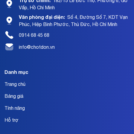
Trụ sở chính:
182/15 Lê Đức Thọ. Phường 6, Gò
Vấp, Hồ Chí Minh
Văn phòng đại diện:
Số 4, Đường Số 7, KDT Vạn
Phúc, Hiệp Bình Phước, Thủ Đức, Hồ Chí Minh
0914 68 45 68
info@chotdon.vn
Danh mục
Trang chủ
Bảng giá
Tính năng
Hỗ trợ