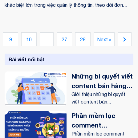
khác biệt lớn trong việc quản lý thông tin, theo dõi đơn
hàng và chăm sóc khách hàng. Nếu không đầu tư vào phần
mềm thích hợp, doanh nghiệp có thể đối mặt với thất thoát
doanh thu và giảm sự hài lòng của khách hàng. Do đó, việc
nắm vững cách chọn phần mềm bán hàng phù hợp là điều
9
10
...
27
28
Next »
cực kỳ quan trọng trong bối cảnh cạnh tranh hiện nay.
Bài viết nổi bật
Những bí quyết viết
content bán hàng
online trên
Giới thiệu những bí quyết
viết content bán...
Facebook
Phần mềm lọc
comment
Facebook tự động
Phần mềm lọc comment