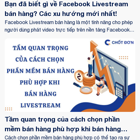
Bạn đã biết gì về Facebook Livestream
bán hàng? Các xu hướng mới nhất!
Facebook Livestream bán hàng là một tính năng cho phép
người dùng phát video trực tiếp trên nền tảng Facebook,
tạo cơ hội kết nối thực tế giữa người bán và khách hàng.
Xuất hiện lần đầu vào năm 2016, livestream nhanh chóng
trở thành công cụ mạnh mẽ trong thương mại điện tử, cho
phép người dùng chia sẻ trải nghiệm và thông tin sản phẩm
một cách sinh động.
Tầm quan trọng của cách chọn phần
mềm bán hàng phù hợp khi bán hàng
livestream
Cách chọn phần mềm bán hàng phù hợp có thể tạo ra sự