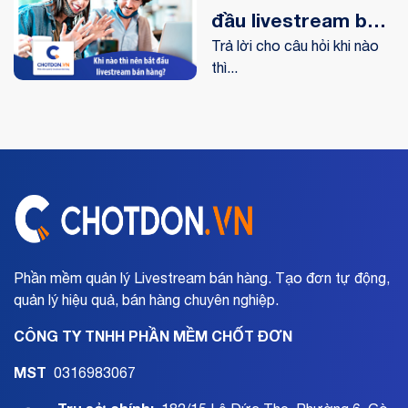
đầu livestream bán
hàng?
Trả lời cho câu hỏi khi nào
thì...
Phần mềm quản lý Livestream bán hàng. Tạo đơn tự động,
quản lý hiệu quả, bán hàng chuyên nghiệp.
CÔNG TY TNHH PHẦN MỀM CHỐT ĐƠN
MST
0316983067