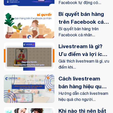
Facebook tự động có...
hot nhất trên thị
trường
Bí quyết bán hàng
trên Facebook cá
nhân hiệu quả
Bí quyết bán hàng trên
Facebook cá nhân...
Livestream là gì?
Ưu điểm và lợi ích
livestream mang lại
Giải thích livestream là gì, ưu
điểm khi...
như thế nào?
Cách livestream
bán hàng hiệu quả
cho người mới bắt
Hướng dẫn cách livestream
hiệu quả cho người...
đầu
Khi nào thì nên bắt