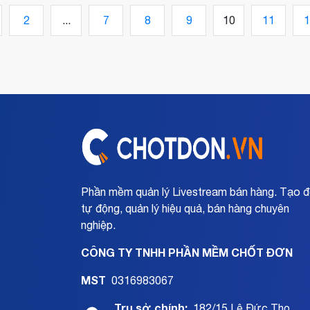
và chuyên nghiệp. Bằng cách áp dụng cách ch
2
...
7
8
9
10
11
1
ảnh quần áo chuyên nghiệp, bạn sẽ đạt được
những lợi ích sau:
Phần mềm quản lý Livestream bán hàng. Tạo 
tự động, quản lý hiệu quả, bán hàng chuyên
nghiệp.
CÔNG TY TNHH PHẦN MỀM CHỐT ĐƠN
MST
0316983067
Trụ sở chính:
182/15 Lê Đức Thọ.