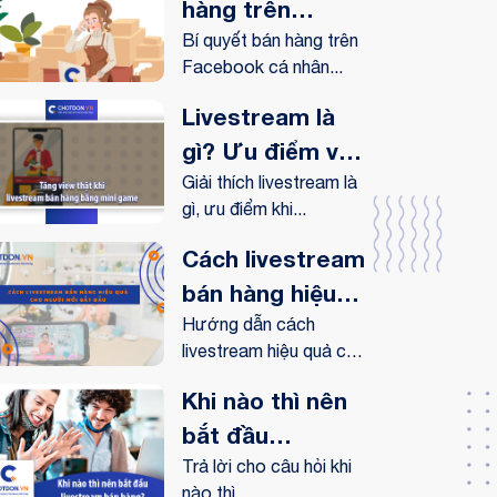
hàng trên
Facebook cá
Bí quyết bán hàng trên
Facebook cá nhân...
nhân hiệu quả
Livestream là
gì? Ưu điểm và
lợi ích
Giải thích livestream là
gì, ưu điểm khi...
livestream
mang lại như
Cách livestream
thế nào?
bán hàng hiệu
quả cho người
Hướng dẫn cách
livestream hiệu quả cho
mới bắt đầu
người...
Khi nào thì nên
bắt đầu
livestream bán
Trả lời cho câu hỏi khi
nào thì...