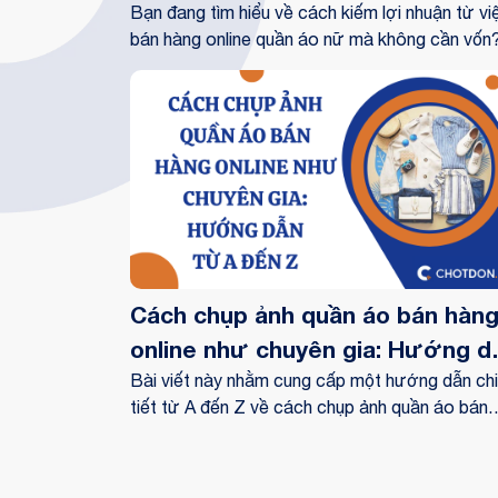
cần vốn
Bạn đang tìm hiểu về cách kiếm lợi nhuận từ vi
bán hàng online quần áo nữ mà không cần vốn
Trong bài viết này, chúng tôi sẽ chia sẻ với bạn
cách hiệu quả để thành công trong năm 2024. 
bạn là một người mới bắt đầu hay đã có kinh
nghiệm, những phương pháp này đều giúp bạn 
dụng tiềm năng của thị trường thời trang online
Cách chụp ảnh quần áo bán hàn
online như chuyên gia: Hướng d
từ A đến Z
Bài viết này nhằm cung cấp một hướng dẫn chi
tiết từ A đến Z về cách chụp ảnh quần áo bán
hàng online như chuyên gia. Điều này giúp bạn
nắm vững các kỹ thuật và bước quy trình cần
thiết để tạo ra những bức ảnh chất lượng, thu 