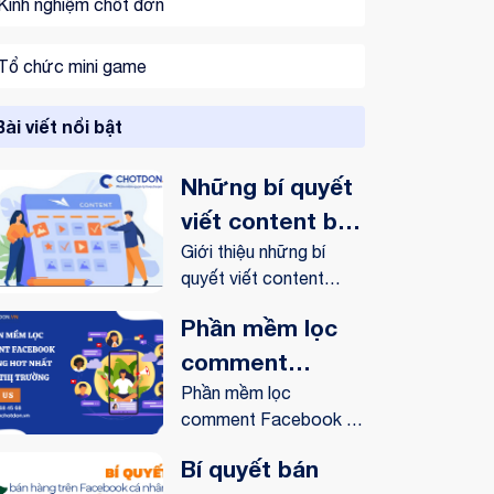
Kinh nghiệm chốt đơn
Tổ chức mini game
Bài viết nổi bật
Những bí quyết
viết content bán
hàng online trên
Giới thiệu những bí
quyết viết content
Facebook
bán...
Phần mềm lọc
comment
Facebook tự
Phần mềm lọc
comment Facebook tự
động hot nhất
động có...
trên thị trường
Bí quyết bán