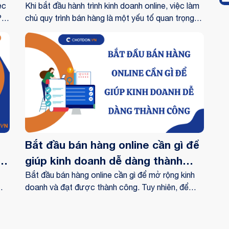
ệc
bắt đầu
Khi bắt đầu hành trình kinh doanh online, việc làm
?
chủ quy trình bán hàng là một yếu tố quan trọng
 5
để thành công. Bài viết này sẽ giúp bạn tìm hiểu
Dù
về các bước bán hàng online cho người mới bắt
đầu một cách hiệu quả. Chúng tôi sẽ hướng dẫn
tận
bạn từ việc tìm hiểu thị trường và lựa chọn sản
.
phẩm phù hợp, xây dựng trang web chuyên
nghiệp, phát triển chiến lược tiếp thị và quảng bá,
xử lý đơn hàng và giao hàng, cho đến quản lý và
phát triển kinh doanh online. Hãy cùng chúng tôi
khám phá và trở thành chủ nhân của sự thành
công trong thế giới kinh doanh online!
g
Bắt đầu bán hàng online cần gì để
ẫn
giúp kinh doanh dễ dàng thành
công
Bắt đầu bán hàng online cần gì để mở rộng kinh
doanh và đạt được thành công. Tuy nhiên, để
triển khai một chiến lược bán hàng trực tuyến
hiệu quả, bạn cần sở hữu một số yếu tố quan
hút
trọng. Đầu tiên, bạn cần xây dựng một website