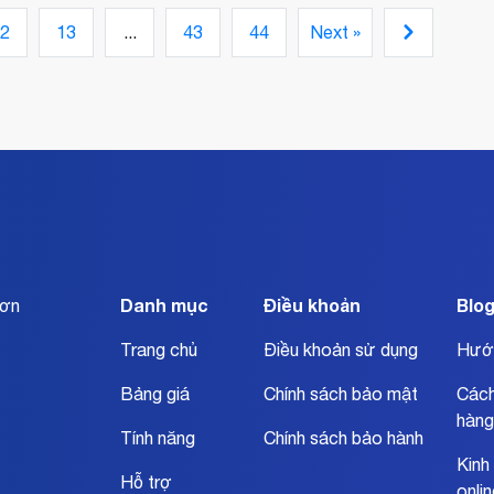
ụp
hoặc cửa hàng trực tuyến chuyên nghiệp và dễ
2
13
...
43
44
Next »
sử dụng. Thứ hai, hãy tạo ra nội dung hấp dẫn và
tối ưu hóa để thu hút k
Danh mục
Điều khoản
Blo
đơn
Trang chủ
Điều khoản sử dụng
Hướ
Bảng giá
Chính sách bảo mật
Cách
hàng
Tính năng
Chính sách bảo hành
Kinh
Hỗ trợ
onli