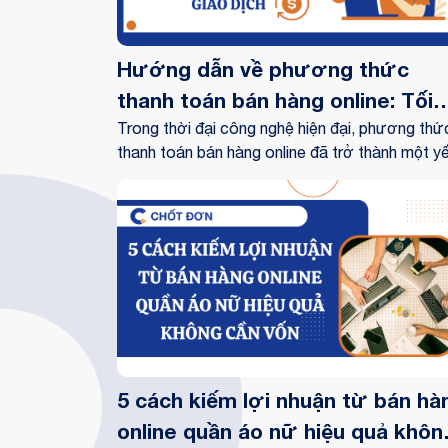
Hướng dẫn về phương thức
thanh toán bán hàng online: Tối
ưu hoá quy trình giao dịch
Trong thời đại công nghệ hiện đại, phương thứ
thanh toán bán hàng online đã trở thành một y
tố quan trọng trong thành công của các doanh
nghiệp. Để đáp ứng nhu cầu mua sắm trực tuy
ngày càng tăng, việc tối ưu hoá quy trình giao
dịch trở thành một yếu tố cốt lõi. Bài viết này 
cung cấp hướng dẫn chi tiết về phương thức
thanh toán bán hàng online và cách tối ưu hoá
quy trình giao dịch
5 cách kiếm lợi nhuận từ bán hà
online quần áo nữ hiệu quả khôn