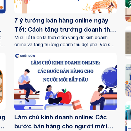
7 ý tưởng bán hàng online ngày
Tết: Cách tăng trưởng doanh thu
c
đột phá
Mùa Tết luôn là thời điểm vàng để kinh doanh
ếu
online và tăng trưởng doanh thu đột phá. Với sự
phát triển của công nghệ và xu hướng mua sắm
ến
trực tuyến ngày càng gia tăng, việc tận dụng 7 ý
tưởng bán hàng online ngày Tết sẽ mang lại lợi
sẽ
nhuận khủng cho doanh nghiệp của bạn. Từ việc
tạo ra các gói quà Tết độc đáo, tận dụng mạng
xã hội và quảng cáo trực tuyến, đến việc tạo nội
dung tiếp thị hấp dẫn và xây dựng chương trình
khuyến mãi đặc biệt, bài viết này sẽ giúp bạn
khám phá những cách tăng trưởng doanh thu đột
phá trong mùa Tết.
ng
Làm chủ kinh doanh online: Các
g
bước bán hàng cho người mới