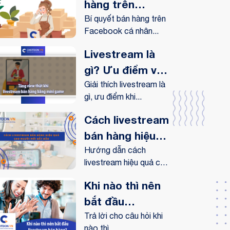
hàng trên
Facebook cá
Bí quyết bán hàng trên
Facebook cá nhân...
nhân hiệu quả
Livestream là
gì? Ưu điểm và
lợi ích
Giải thích livestream là
gì, ưu điểm khi...
livestream
mang lại như
Cách livestream
thế nào?
bán hàng hiệu
quả cho người
Hướng dẫn cách
livestream hiệu quả cho
mới bắt đầu
người...
Khi nào thì nên
bắt đầu
livestream bán
Trả lời cho câu hỏi khi
nào thì...