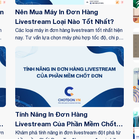
n
Nên Mua Máy In Đơn Hàng
Livestream Loại Nào Tốt Nhất?
h
Các loại máy in đơn hàng livestream tốt nhất hiện
nay. Tư vấn lựa chọn máy phù hợp tốc độ, chi phí
và nhu cầu in bill cho shop online.
Tính Năng In Đơn Hàng
ốt
Livestream Của Phần Mềm Chốt
ơn
Đơn
Khám phá tính năng in đơn livestream đột phá từ