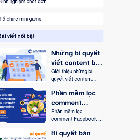
Kinh nghiệm chốt đơn
Tổ chức mini game
Bài viết nổi bật
Những bí quyết
viết content bán
hàng online trên
Giới thiệu những bí
quyết viết content
Facebook
bán...
Phần mềm lọc
comment
Facebook tự
Phần mềm lọc
comment Facebook tự
động hot nhất
động có...
trên thị trường
Bí quyết bán