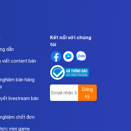
g
Kết nối với chúng
tôi
ng dẫn
 viết content bán
 nghiệm bán hàng
ne
Đăng
ký
uyết livestream bán
 nghiệm chốt đơn
hức mini game