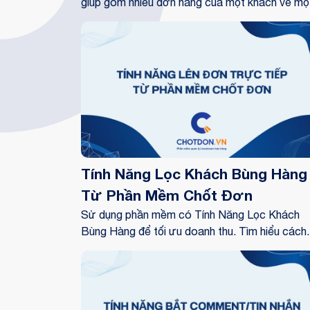
giúp gom nhiều đơn hàng của một khách về mộ
mã vận đơn duy nhất. Tránh sót đơn, tiết kiệm 
phí đóng gói và vận chuyển trên Facebook,
TikTok
Tính Năng Lọc Khách Bùng Hàng
Từ Phần Mềm Chốt Đơn
Sử dụng phần mềm có Tính Năng Lọc Khách
Bùng Hàng để tối ưu doanh thu. Tìm hiểu cách
nhận biết số điện thoại boom hàng qua tỷ lệ gi
hàng và hệ thống tag cảnh báo thông minh giú
shop né rủi ro hoàn đơn.