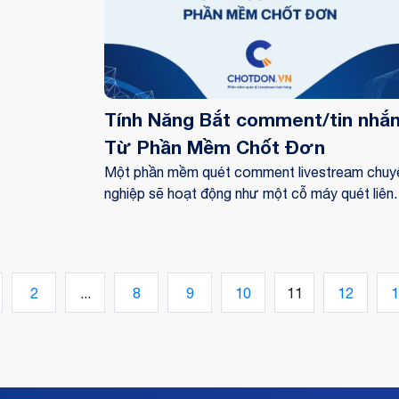
Tính Năng Bắt comment/tin nhắ
Từ Phần Mềm Chốt Đơn
Một phần mềm quét comment livestream chuy
nghiệp sẽ hoạt động như một cỗ máy quét liên
tục, ghi nhận mọi tương tác của khách hàng th
thời gian thực.
2
...
8
9
10
11
12
1