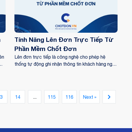
n
Tính Năng Lên Đơn Trực Tiếp Từ
Phần Mềm Chốt Đơn
ên
Lên đơn trực tiếp là công nghệ cho phép hệ
thống tự động ghi nhận thông tin khách hàng ngay
eo
khi họ để lại bình luận, sau đó chuyển đổi trực tiếp
thành một đơn hàng hoàn chỉnh
3
14
...
115
116
Next »