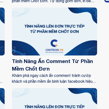
t
phần mềm Chốt Đơn. Tự động gom đơn, in bill
chi
ngay khi khách comment trên TikTok, Facebook.
Tính Năng Ẩn Comment Từ Phần
Mềm Chốt Đơn
Khám phá ngay cách ẩn comment tránh cướp
khách và phần mềm ẩn bình luận facebook hiệu
ao
quả. Hỗ trợ ẩn bình luận livestream tự động, bảo
p
mật SĐT khách hàng 100%.