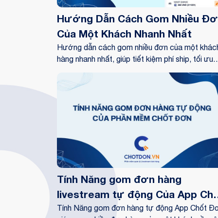
Hướng Dẫn Cách Gom Nhiều Đơ
Của Một Khách Nhanh Nhất
Hướng dẫn cách gom nhiều đơn của một khác
hàng nhanh nhất, giúp tiết kiệm phí ship, tối ưu
đóng gói và nâng cao trải nghiệm mua sắm sau
livestream.
Tính Năng gom đơn hàng
livestream tự động Của App Ch
Đơn
Tính Năng gom đơn hàng tự động App Chốt Đ