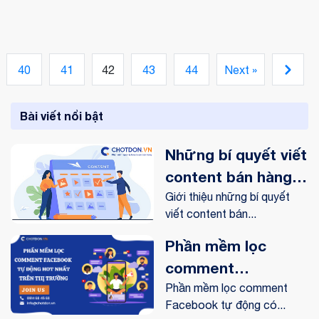
cách tắt tính năng bình luận trên facebook nhé!
40
41
42
43
44
Next »
Bài viết nổi bật
Những bí quyết viết
content bán hàng
online trên
Giới thiệu những bí quyết
viết content bán...
Facebook
Phần mềm lọc
comment
Facebook tự động
Phần mềm lọc comment
Facebook tự động có...
hot nhất trên thị