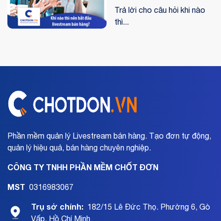
hàng?
Trả lời cho câu hỏi khi nào
thì...
Phần mềm quản lý Livestream bán hàng. Tạo đơn tự động,
quản lý hiệu quả, bán hàng chuyên nghiệp.
CÔNG TY TNHH PHẦN MỀM CHỐT ĐƠN
MST
0316983067
Trụ sở chính:
182/15 Lê Đức Thọ. Phường 6, Gò
Vấp, Hồ Chí Minh