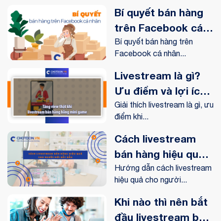
trường
Bí quyết bán hàng
trên Facebook cá
nhân hiệu quả
Bí quyết bán hàng trên
Facebook cá nhân...
Livestream là gì?
Ưu điểm và lợi ích
livestream mang lại
Giải thích livestream là gì, ưu
điểm khi...
như thế nào?
Cách livestream
bán hàng hiệu quả
cho người mới bắt
Hướng dẫn cách livestream
hiệu quả cho người...
đầu
Khi nào thì nên bắt
đầu livestream bán