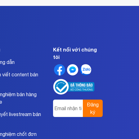
g
Kết nối với chúng
tôi
ng dẫn
 viết content bán
 nghiệm bán hàng
ne
Đăng
ký
uyết livestream bán
 nghiệm chốt đơn