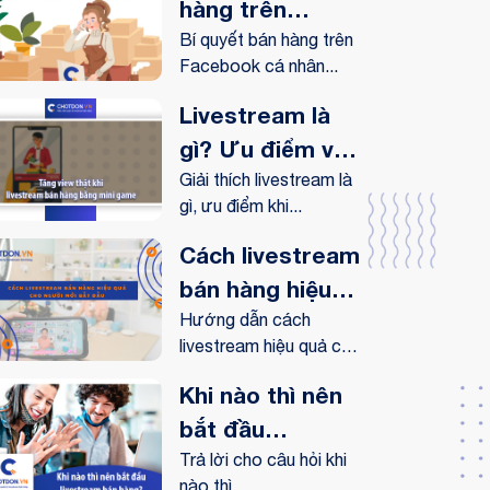
hàng trên
Facebook cá
Bí quyết bán hàng trên
Facebook cá nhân...
nhân hiệu quả
Livestream là
gì? Ưu điểm và
lợi ích
Giải thích livestream là
gì, ưu điểm khi...
livestream
mang lại như
Cách livestream
thế nào?
bán hàng hiệu
quả cho người
Hướng dẫn cách
livestream hiệu quả cho
mới bắt đầu
người...
Khi nào thì nên
bắt đầu
livestream bán
Trả lời cho câu hỏi khi
nào thì...