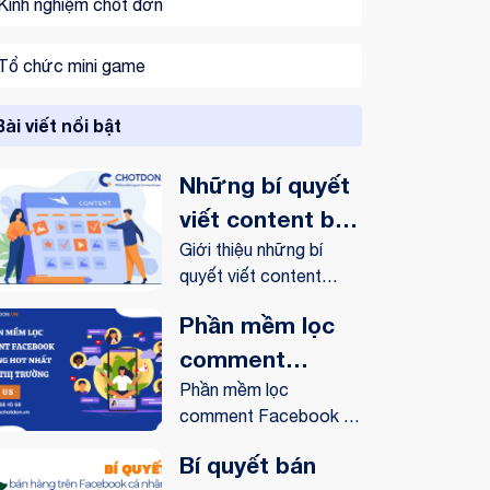
Kinh nghiệm chốt đơn
Tổ chức mini game
Bài viết nổi bật
Những bí quyết
viết content bán
hàng online trên
Giới thiệu những bí
quyết viết content
Facebook
bán...
Phần mềm lọc
comment
Facebook tự
Phần mềm lọc
comment Facebook tự
động hot nhất
động có...
trên thị trường
Bí quyết bán