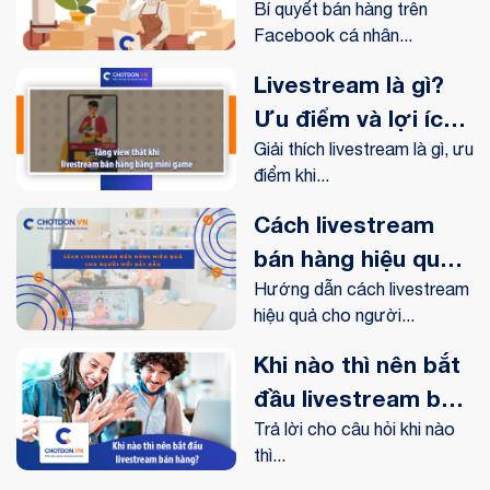
nhân hiệu quả
Bí quyết bán hàng trên
Facebook cá nhân...
Livestream là gì?
Ưu điểm và lợi ích
livestream mang lại
Giải thích livestream là gì, ưu
điểm khi...
như thế nào?
Cách livestream
bán hàng hiệu quả
cho người mới bắt
Hướng dẫn cách livestream
hiệu quả cho người...
đầu
Khi nào thì nên bắt
đầu livestream bán
hàng?
Trả lời cho câu hỏi khi nào
thì...