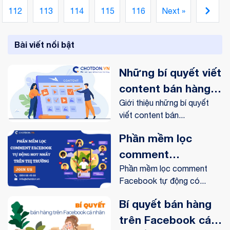
112
113
114
115
116
Next »
Bài viết nổi bật
Những bí quyết viết
content bán hàng
online trên
Giới thiệu những bí quyết
viết content bán...
Facebook
Phần mềm lọc
comment
Facebook tự động
Phần mềm lọc comment
Facebook tự động có...
hot nhất trên thị
trường
Bí quyết bán hàng
trên Facebook cá